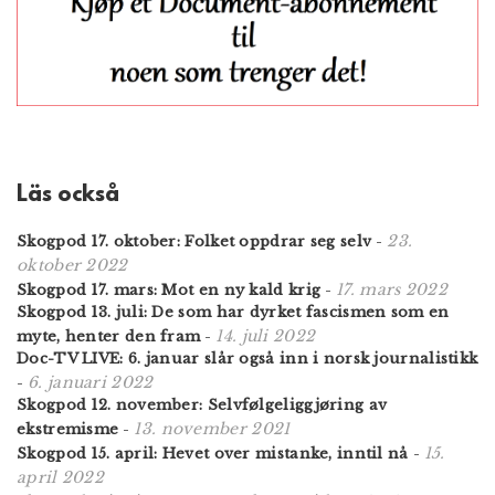
Läs också
23.
Skogpod 17. oktober: Folket oppdrar seg selv
-
oktober 2022
17. mars 2022
Skogpod 17. mars: Mot en ny kald krig
-
Skogpod 13. juli: De som har dyrket fascismen som en
14. juli 2022
myte, henter den fram
-
Doc-TV LIVE: 6. januar slår også inn i norsk journalistikk
6. januari 2022
-
Skogpod 12. november: Selvfølgeliggjøring av
13. november 2021
ekstremisme
-
15.
Skogpod 15. april: Hevet over mistanke, inntil nå
-
april 2022