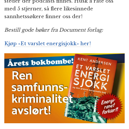
steder der podcasts finnes. Husk å rate oss
med 5 stjerner, så flere likesinnede
sannhetssøkere finner oss der!
Bestill gode bøker fra Document forlag:
Kjøp «Et varslet energisjokk» her!