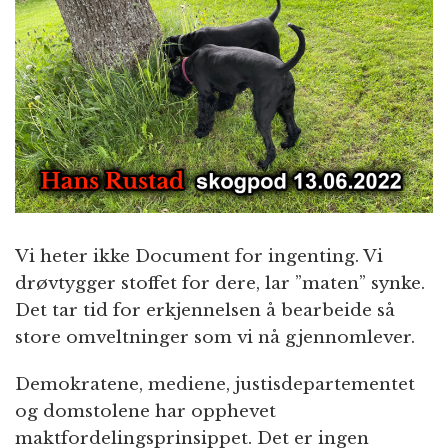
n
Vi heter ikke Document for ingenting. Vi
drøvtygger stoffet for dere, lar ”maten” synke.
Det tar tid for erkjennelsen å bearbeide så
store omveltninger som vi nå gjennomlever.
Demokratene, mediene, justisdepartementet
og domstolene har opphevet
maktfordelingsprinsippet. Det er ingen