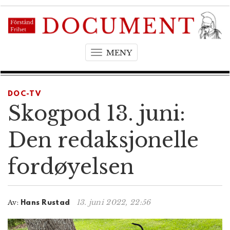
MENY
T
o
g
g
DOC-TV
l
Skogpod 13. juni:
e
n
Den redaksjonelle
a
v
fordøyelsen
i
g
a
t
13. juni 2022, 22:56
Av:
Hans Rustad
i
o