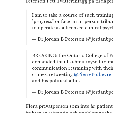
Peterson i ett Twitterinlägg på tisdage
I am to take a course of such traini
"progress" or face an in-person trib
to operate as a licensed clinical psyc
— Dr Jordan B Peterson (@jordanbp
BREAKING: the Ontario College of P
demanded that I submit myself to m
communication retraining with their
crimes, retweeting
@PierrePoilievre
and his political allies.
— Dr Jordan B Peterson (@jordanbp
Flera privatperson som inte är patien