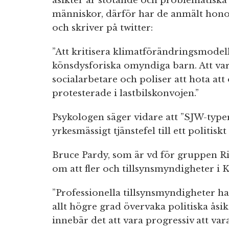
åsikter är stötande och problematiska 
människor, därför har de anmält hono
och skriver på twitter:
”Att kritisera klimatförändringsmodell
könsdysforiska omyndiga barn. Att var
socialarbetare och poliser att hota a
protesterade i lastbilskonvojen.”
Psykologen säger vidare att ”SJW-typ
yrkesmässigt tjänstefel till ett politiskt
Bruce Pardy, som är vd för gruppen R
om att fler och tillsynsmyndigheter i K
”Professionella tillsynsmyndigheter har
allt högre grad övervaka politiska åsikt
innebär det att vara progressiv att va