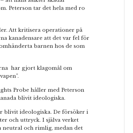
– att hans åsikter skadar
m. Peterson tar det hela med ro
er. Att kritisera operationer på
na kanadensare att det var fel för
tt omhänderta barnen hos de som
erna har gjort klagomål om
 vapen”.
ights Probe håller med Peterson
anada blivit ideologiska.
 blivit ideologiska. De försöker i
er och uttryck. I själva verket
ra neutral och rimlig, medan det