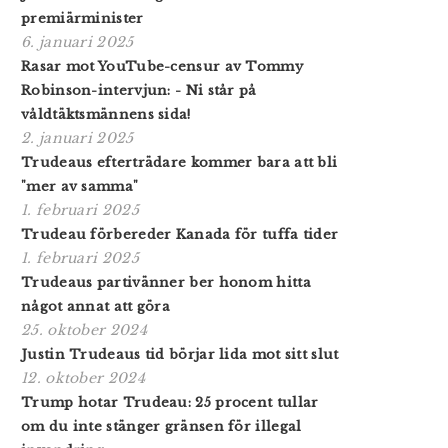
premiärminister
6. januari 2025
Rasar mot YouTube-censur av Tommy
Robinson-intervjun: - Ni står på
våldtäktsmännens sida!
2. januari 2025
Trudeaus efterträdare kommer bara att bli
"mer av samma"
1. februari 2025
Trudeau förbereder Kanada för tuffa tider
1. februari 2025
Trudeaus partivänner ber honom hitta
något annat att göra
25. oktober 2024
Justin Trudeaus tid börjar lida mot sitt slut
12. oktober 2024
Trump hotar Trudeau: 25 procent tullar
om du inte stänger gränsen för illegal