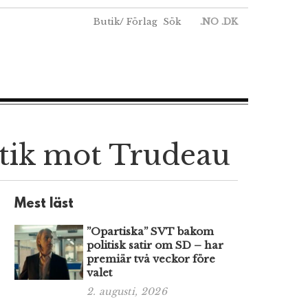
Butik
/
Förlag
Sök
.NO
.DK
itik mot Trudeau
Mest läst
”Opartiska” SVT bakom
politisk satir om SD – har
premiär två veckor före
valet
2. augusti, 2026