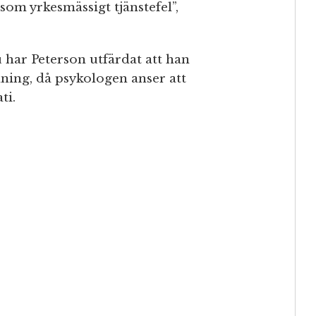
 som yrkesmässigt tjänstefel”,
au har Peterson utfärdat att han
ning, då psykologen anser att
ti.