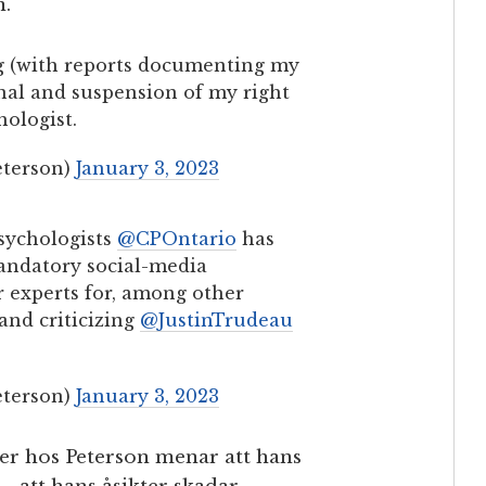
n.
ng (with reports documenting my
unal and suspension of my right
hologist.
eterson)
January 3, 2023
sychologists
@CPOntario
has
andatory social-media
 experts for, among other
and criticizing
@JustinTrudeau
eterson)
January 3, 2023
ter hos Peterson menar att hans