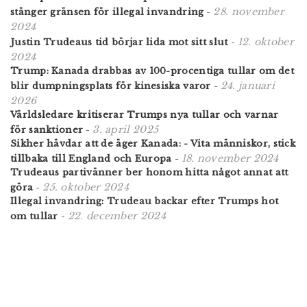
28. november
stänger gränsen för illegal invandring
-
2024
12. oktober
Justin Trudeaus tid börjar lida mot sitt slut
-
2024
Trump: Kanada drabbas av 100-procentiga tullar om det
24. januari
blir dumpningsplats för kinesiska varor
-
2026
Världsledare kritiserar Trumps nya tullar och varnar
3. april 2025
för sanktioner
-
Sikher hävdar att de äger Kanada: - Vita människor, stick
18. november 2024
tillbaka till England och Europa
-
Trudeaus partivänner ber honom hitta något annat att
25. oktober 2024
göra
-
Illegal invandring: Trudeau backar efter Trumps hot
22. december 2024
om tullar
-