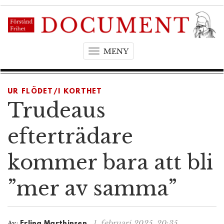
MENY
T
o
g
g
UR FLÖDET/I KORTHET
l
Trudeaus
e
n
efterträdare
a
v
kommer bara att bli
i
g
”mer av samma”
a
t
i
o
1. februari 2025, 20:35
Av:
Erling Marthinsen