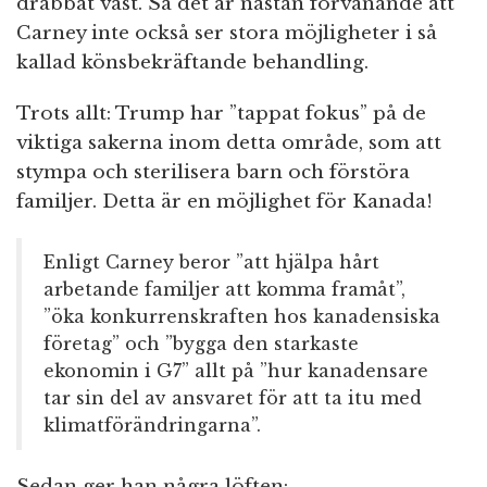
drabbat väst. Så det är nästan förvånande att
Carney inte också ser stora möjligheter i så
kallad könsbekräftande behandling.
Trots allt: Trump har ”tappat fokus” på de
viktiga sakerna inom detta område, som att
stympa och sterilisera barn och förstöra
familjer. Detta är en möjlighet för Kanada!
Enligt Carney beror ”att hjälpa hårt
arbetande familjer att komma framåt”,
”öka konkurrenskraften hos kanadensiska
företag” och ”bygga den starkaste
ekonomin i G7” allt på ”hur kanadensare
tar sin del av ansvaret för att ta itu med
klimatförändringarna”.
Sedan ger han några löften: