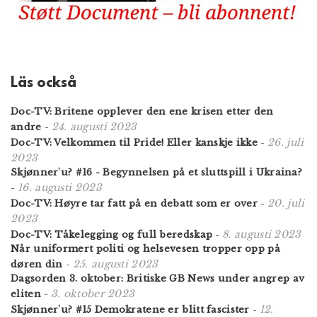
Läs också
Doc-TV: Britene opplever den ene krisen etter den
24. augusti 2023
andre
-
26. juli
Doc-TV: Velkommen til Pride! Eller kanskje ikke
-
2023
Skjønner'u? #16 - Begynnelsen på et sluttspill i Ukraina?
16. augusti 2023
-
20. juli
Doc-TV: Høyre tar fatt på en debatt som er over
-
2023
8. augusti 2023
Doc-TV: Tåkelegging og full beredskap
-
Når uniformert politi og helsevesen tropper opp på
25. augusti 2023
døren din
-
Dagsorden 3. oktober: Britiske GB News under angrep av
3. oktober 2023
eliten
-
12.
Skjønner'u? #15 Demokratene er blitt fascister
-