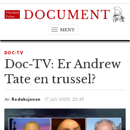
MENY
T
o
g
g
DOC-TV
l
Doc-TV: Er Andrew
e
n
Tate en trussel?
a
v
i
17. juli 2023, 22:49
Av:
Redaksjonen
g
a
t
i
o