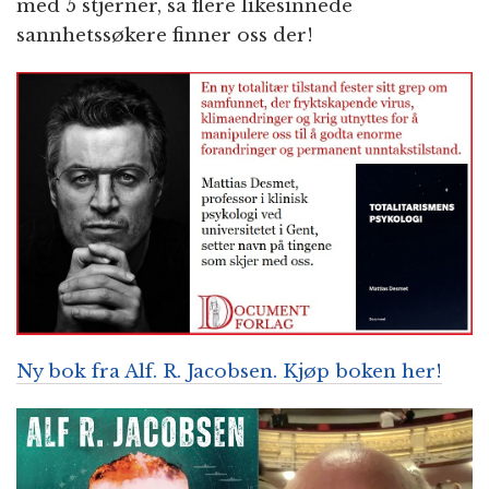
med 5 stjerner, så flere likesinnede
sannhetssøkere finner oss der!
Ny bok fra Alf. R. Jacobsen. Kjøp boken her!