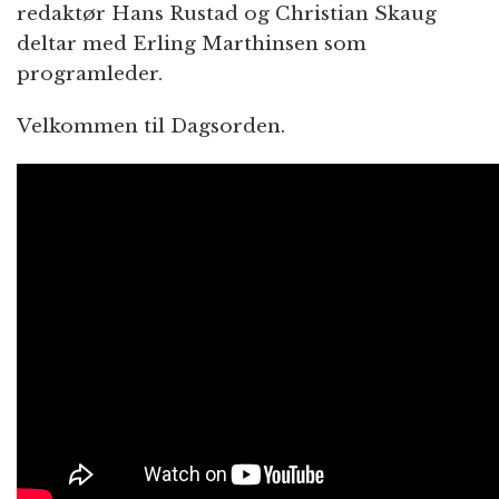
redaktør Hans Rustad og Christian Skaug
deltar med Erling Marthinsen som
programleder.
Velkommen til Dagsorden.