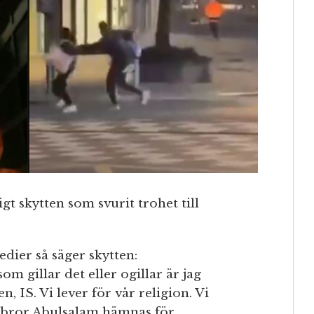
igt skytten som svurit trohet till
edier så säger skytten:
om gillar det eller ogillar är jag
, IS. Vi lever för vår religion. Vi
Er bror Abulsalam hämnas för