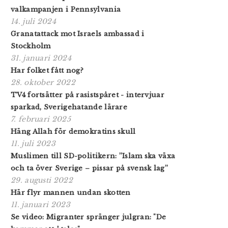
valkampanjen i Pennsylvania
14. juli 2024
Granatattack mot Israels ambassad i
Stockholm
31. januari 2024
Har folket fått nog?
28. oktober 2022
TV4 fortsätter på rasistspåret - intervjuar
sparkad, Sverigehatande lärare
7. februari 2025
Häng Allah för demokratins skull
11. juli 2023
Muslimen till SD-politikern: ”Islam ska växa
och ta över Sverige – pissar på svensk lag”
29. augusti 2022
Här flyr mannen undan skotten
11. januari 2023
Se video: Migranter spränger julgran: "De