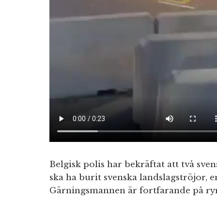
Belgisk polis har bekräftat att två s
ska ha burit svenska landslagströjor, e
Gärningsmannen är fortfarande på rym