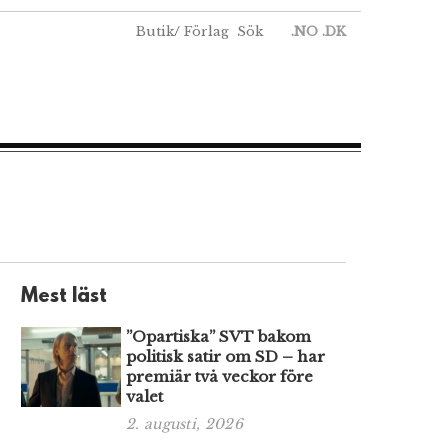
Butik
/
Förlag
Sök
.NO
.DK
Mest läst
”Opartiska” SVT bakom
politisk satir om SD – har
premiär två veckor före
valet
2. augusti, 2026