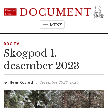
MENY
T
o
g
g
DOC-TV
l
Skogpod 1.
e
n
desember 2023
a
v
i
1. december 2023, 17:26
Av:
Hans Rustad
g
a
t
i
o