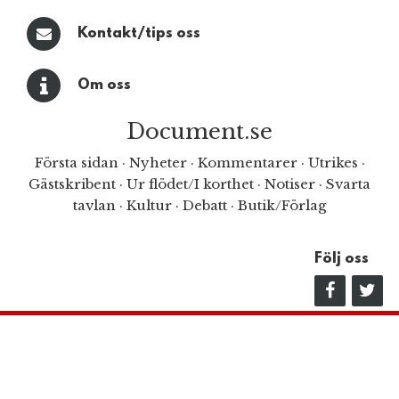
Kontakt/tips oss
Om oss
Document.se
Första sidan
·
Nyheter
·
Kommentarer
·
Utrikes
·
Gästskribent
·
Ur flödet/I korthet
·
Notiser
·
Svarta
tavlan
·
Kultur
·
Debatt
·
Butik/Förlag
Följ oss