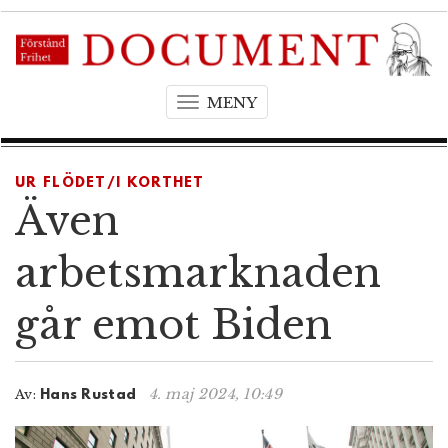
MENY
T
o
g
g
UR FLÖDET/I KORTHET
l
Även
e
n
arbetsmarknaden
a
v
går emot Biden
i
g
a
t
4. maj 2024, 10:49
Av:
Hans Rustad
i
o