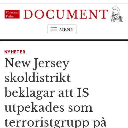
MENY
T
o
g
g
NYHETER
l
New Jersey
e
n
skoldistrikt
a
v
beklagar att IS
i
g
utpekades som
a
t
terroristgrupp på
i
o