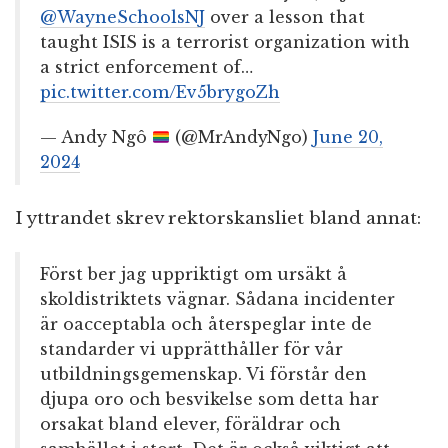
@WayneSchoolsNJ
over a lesson that
taught ISIS is a terrorist organization with
a strict enforcement of…
pic.twitter.com/Ev5brygoZh
— Andy Ngô
(@MrAndyNgo)
June 20,
2024
I yttrandet skrev rektorskansliet bland annat:
Först ber jag uppriktigt om ursäkt å
skoldistriktets vägnar. Sådana incidenter
är oacceptabla och återspeglar inte de
standarder vi upprätthåller för vår
utbildningsgemenskap. Vi förstår den
djupa oro och besvikelse som detta har
orsakat bland elever, föräldrar och