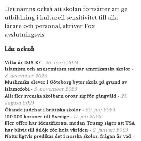
Det nämns också att skolan fortsätter att ge
utbildning i kulturell sensitivitet till alla
lärare och personal, skriver Fox
avslutningsvis.
Läs också
26. mars 2024
Vilka är ISIS-K?
-
Islamism och antisemitism smittar amerikanska skolor
-
8. december 2025
Muslimska elever i Göteborg byter skola på grund av
5. november 2025
islamofobi
-
25.
Allt fler svenska skolbarn oroar sig för gängvåld
-
augusti 2025
20. juli 2025
Ökande judehat i brittiska skolor
-
11. juli 2023
100.000 koraner till Sverige
-
Fler offer har identifierats, medan Trump säger att USA
2. januari 2025
har blivit till åtlöje för hela världen
-
Naturligtvis predikas det i norska skolor, frågan är vad
-