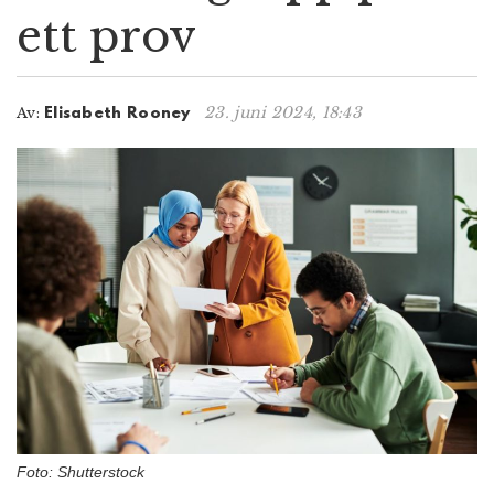
ett prov
n
23. juni 2024, 18:43
Av:
Elisabeth Rooney
Foto: Shutterstock