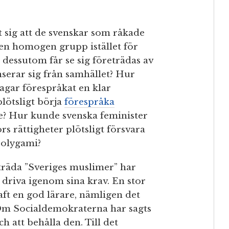
 sig att de svenskar som råkade
en homogen grupp istället för
dessutom får se sig företrädas av
serar sig från samhället? Hur
gar förespråkat en klar
plötsligt börja
förespråka
le? Hur kunde svenska feminister
s rättigheter plötsligt försvara
polygami?
träda ”Sveriges muslimer” har
 driva igenom sina krav. En stor
ft en god lärare, nämligen det
Om Socialdemokraterna har sagts
ch att behålla den. Till det