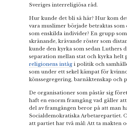
Sveriges interreligiösa råd.
Hur kunde det bli så här? Hur kom det
vara muslimer började betraktas som 
som enskilda individer? En grupp som 
skränande, krävande röster som distan
kunde den kyrka som sedan Luthers da
separation mellan stat och kyrka helt 
religionens intåg
i politik och samhäl
som under ett sekel kämpat för kvinnor
könssegregering, barnäktenskap och 
De organisationer som påstår sig före
haft en enorm framgång vad gäller att
del av framgången beror på att man ha
Socialdemokratiska Arbetarepartiet. 
att partiet har två mål: Att ta makten o