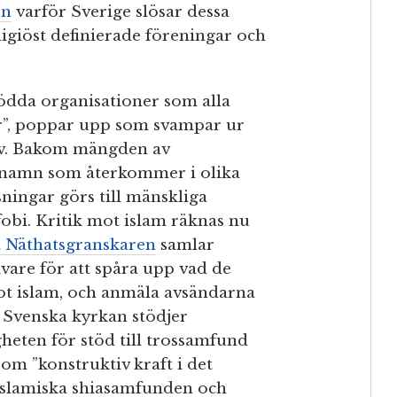
en
varför Sverige slösar dessa
ligiöst definierade föreningar och
ödda organisationer som alla
er”, poppar upp som svampar ur
rav. Bakom mängden av
al namn som återkommer i olika
ningar görs till mänskliga
fobi. Kritik mot islam räknas nu
t Näthatsgranskaren
samlar
vare för att spåra upp vad de
ot islam, och anmäla avsändarna
h Svenska kyrkan stödjer
eten för stöd till trossamfund
om ”konstruktiv kraft i det
Islamiska shiasamfunden och