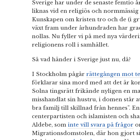
Sverige har under de senaste femtio 
liknas vid en religiös och normmässi
Kunskapen om kristen tro och de (i g
växt fram under århundraden har gradvi
nollas. Nu fyller vi på med nya värderi
religionens roll i samhället.
Så vad händer i Sverige just nu, då?
I Stockholm pågår
rättegången mot te
förklarar sina mord med att det är kor
Solna tingsrätt frikände nyligen en ma
misshandlat sin hustru, i domen står a
bra familj till skillnad från hennes”
centerpartisten och islamisten och sh
Aldebe, som
inte vill svara på frågor
om
Migrationsdomstolen, där hon gjort sig