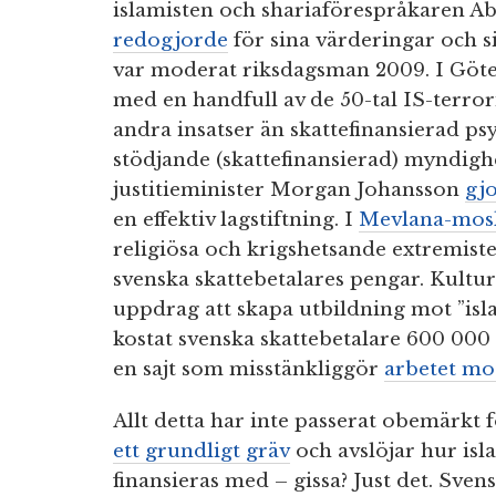
islamisten och shariaförespråkaren A
redogjorde
för sina värderingar och 
var moderat riksdagsman 2009. I Gö
med en handfull av de 50-tal IS-terrori
andra insatser än skattefinansierad psy
stödjande (skattefinansierad) myndigh
justitieminister Morgan Johansson
gjo
en effektiv lagstiftning. I
Mevlana-mos
religiösa och krigshetsande extremist
svenska skattebetalares pengar. Kultu
uppdrag att skapa utbildning mot ”isl
kostat svenska skattebetalare 600 000 
en sajt som misstänkliggör
arbetet mo
Allt detta har inte passerat obemärkt
ett grundligt gräv
och avslöjar hur isl
finansieras med – gissa? Just det. Sven