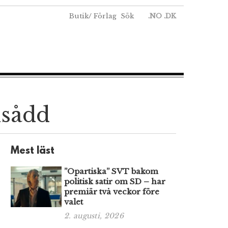
Butik
/
Förlag
Sök
.NO
.DK
ksådd
Mest läst
”Opartiska” SVT bakom
politisk satir om SD – har
premiär två veckor före
valet
2. augusti, 2026