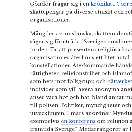
Göndör frågar sig i en
krönika i Corr
skattepengar på diverse etniskt och re
organisationer.
Mängder av muslimska, skatteunderst
säger sig företräda ”Sveriges muslim
jorden för att presentera religiösa k
organisationer återfinns ett litet ant
konstellationer. Återkommande hänvis
rättigheter, religionsfrihet och islamo
som hets mot folkgrupp och
nätverke
individer som vill agera anonyma angi
anser vara hot och hat, bland annat m
till polisen. Politiker, myndigheter oc
utvecklingen. I mars anordnar Myndigh
exempelvis
en konferens
om religion s
framtida Sverige”. Medarrangörer är 