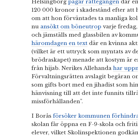
Helsingborg
pågår rättegången
där en
120 000 kronor i skadestånd efter att 
om att hon förväntades ta manliga kol
nu
ansökt om böneutrop
varje fredag,
och jämställs med glassbilen av kom
häromdagen en text
där en kvinna akti
(vilket är ett uttryck som myntats av
brödraskapet) menade att kostym är en 
från hijab. Nerikes Allehanda
har upp
Förvaltningsrätten avslagit begäran o
som gifts bort med en jihadist som hi
hänvisning till att det inte funnits tillr
missförhållanden”.
I Borås
försöker kommunen förhindr
skolan får öppna en F-9-skola och fri
elever, vilket Skolinspektionen godkä