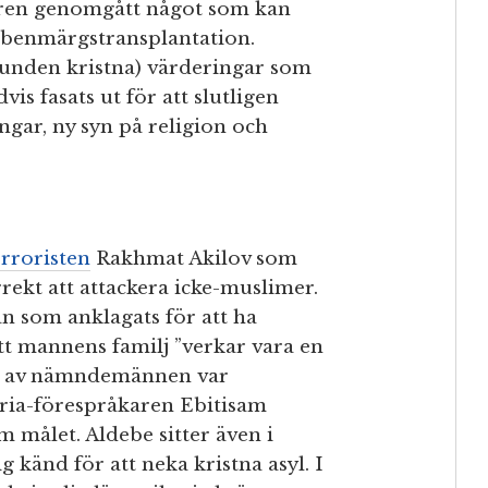
åren genomgått något som kan
g benmärgstransplantation.
runden kristna) värderingar som
s fasats ut för att slutligen
ngar, ny syn på religion och
rroristen
Rakhmat Akilov som
rekt att attackera icke-muslimer.
n som anklagats för att ha
tt mannens familj ”verkar vara en
. En av nämndemännen var
aria-förespråkaren Ebitisam
 målet. Aldebe sitter även i
 känd för att neka kristna asyl. I