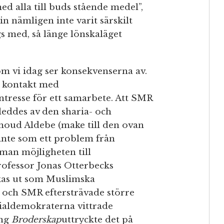
d alla till buds stående medel”,
n nämligen inte varit särskilt
s med, så länge lönskaläget
om vi idag ser konsekvenserna av.
 kontakt med
tresse för ett samarbete. Att SMR
leddes av den sharia- och
oud Aldebe (make till den ovan
nte som ett problem från
 man möjligheten till
ofessor Jonas Otterbecks
kas ut som Muslimska
 och SMR eftersträvade större
cialdemokraterna vittrade
ing
Broderskap
uttryckte det på