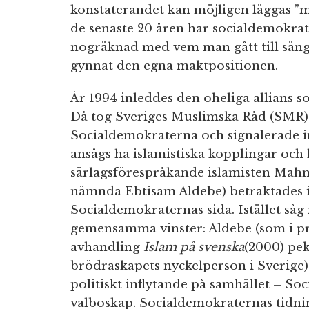
konstaterandet kan möjligen läggas ”me
de senaste 20 åren har socialdemokrati
nogräknad med vem man gått till säng
gynnat den egna maktpositionen.
År 1994 inleddes den oheliga allians s
Då tog Sveriges Muslimska Råd (SMR)
Socialdemokraterna och signalerade in
ansågs ha islamistiska kopplingar och 
särlagsförespråkande islamisten Mahm
nämnda Ebtisam Aldebe) betraktades i
Socialdemokraternas sida. Istället såg
gemensamma vinster: Aldebe (som i pr
avhandling
Islam på svenska
(2000) pe
brödraskapets nyckelperson i Sverige)
politiskt inflytande på samhället – So
valboskap. Socialdemokraternas tidn