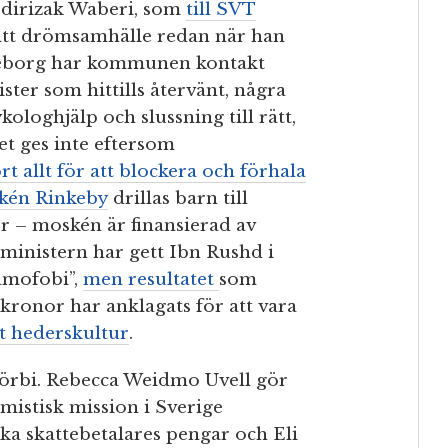
bdirizak Waberi, som
till SVT
sitt drömsamhälle redan när han
teborg har kommunen kontakt
ster som hittills återvänt, några
kologhjälp och slussning till rätt,
et ges inte eftersom
rt allt för att blockera och förhala
kén Rinkeby
drillas barn till
er – moskén är finansierad av
rministern har gett Ibn Rushd i
amofobi”,
men resultatet
som
kronor har anklagats för att vara
t hederskultur
.
 förbi. Rebecca Weidmo Uvell gör
amistisk mission i Sverige
ska skattebetalares pengar och Eli