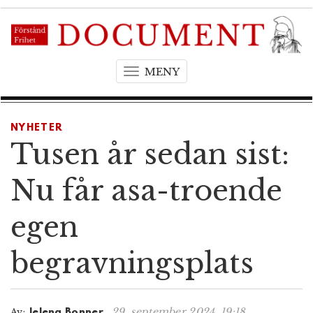
MENY
T
o
g
g
NYHETER
l
Tusen år sedan sist:
e
n
Nu får asa-troende
a
v
egen
i
g
begravningsplats
a
t
i
o
29. september 2024, 19:18
Av:
Jelena Bonner