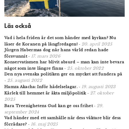
Läs också
Vad i hela friden är det som händer med kyrkan? Nu
20. april 2025
läser de Koranen på långfredagen!
-
Jürgen Habermas dog när hans värld redan hade
17. mars 2026
försvunnit
-
Konservatismen har blivit absurd – man kan inte bevara
25. oktober 2022
något som inte längre finns
-
Den nya svenska politiken ger en mycket att fundera på
25. augusti 2022
-
19. augusti 2023
Hamza Akacha: Inför hädelselagar.
-
27. oktober
Kärlek till hemmet är äkta miljöpolitik
-
2025
29.
Bara Treenighetens Gud kan ge oss frihet
-
september 2024
Vad händer med ett samhälle när dess väktare blir dess
16. maj 2025
förrädare?
-