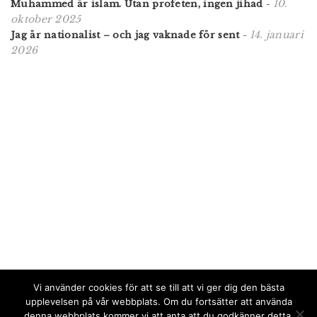
10.
Muhammed är islam. Utan profeten, ingen jihad
-
oktober 2025
14. januari
Jag är nationalist – och jag vaknade för sent
-
2026
Vi använder cookies för att se till att vi ger dig den bästa
upplevelsen på vår webbplats. Om du fortsätter att använda
denna webbplats kommer vi att anta att du godkänner detta.