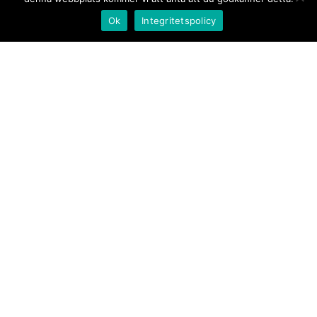
Ok
Integritetspolicy
Kontakt/tips oss
Om oss
Document.se
Första sidan
·
Nyheter
·
Kommentarer
·
Utrikes
·
Gästskribent
·
Ur flödet/I korthet
·
Notiser
·
Svarta
tavlan
·
Kultur
·
Debatt
·
Butik/Förlag