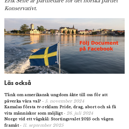
Erik Selle är partiledare för det norska partiet
Konservativt.
Läs också
Tänk om amerikansk ungdom åkte till oss för att
5. november 2024
påverka våra val?
-
Kamalas första tv-reklam: Pride, drag, abort och så få
26. juli 2024
vita människor som möjligt
-
Norge vid ett vägskäl: Stortings­valet 2025 och vägen
11. september 2025
framåt
-