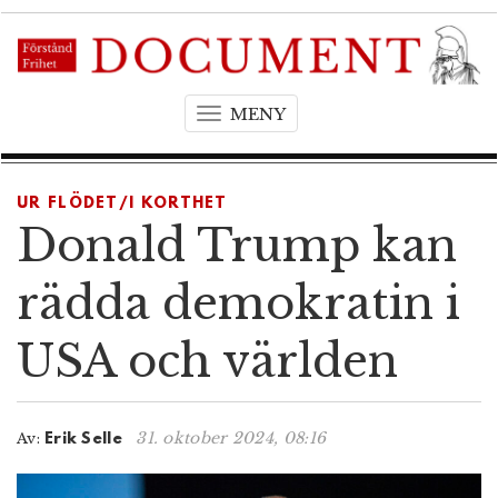
MENY
T
o
g
g
UR FLÖDET/I KORTHET
l
Donald Trump kan
e
n
rädda demokratin i
a
v
USA och världen
i
g
a
t
31. oktober 2024, 08:16
Av:
Erik Selle
i
o