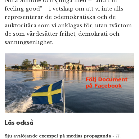
Nina Simone och sjunga med – ”and I’m
feeling good” – i vetskap om att vi inte alls
representerar de odemokratiska och de
auktoritära som vi anklagas för, utan tvärtom
de som värdesätter frihet, demokrati och
sanningsenlighet.
Läs också
11.
Sju avslöjande exempel på medias propaganda
-