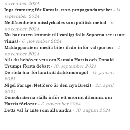
november 2024
14.
Inga framsteg för Kamala, trots propagandatrycket
-
september 2024
6.
Nedlåtenheten misslyckades som politisk metod
-
november 2024
Nu har turen kommit till vanligt folk: Soporna ser ut att
6. november 2024
vinna!
-
4.
Maktapparatens media biter ifrån inför valspurten
-
november 2024
Allt du behöver veta om Kamala Harris och Donald
10. september 2024
Trumps första debatt
-
14. januari
De röda har förlorat sitt åsiktsmonopol
-
2025
23. april
Nigel Farage: Net Zero är den nya Brexit
-
2025
Demokraterna ställs inför ett enormt dilemma om
3. november 2024
Harris förlorar
-
10. augusti 2024
Detta val är inte som alla andra
-