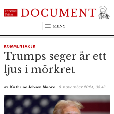
MENY
T
o
g
g
KOMMENTARER
l
Trumps seger är ett
e
n
ljus i mörkret
a
v
i
8. november 2024, 08:43
Av:
Kathrine Jebsen Moore
g
a
t
i
o