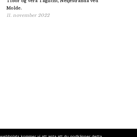
Tibor og Vera Taglicht, Nesjestranda ved
Molde.
11. november 2022
a webbplats kommer vi att anta att du godkänner detta.