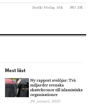
Butik
/
Förlag
Sök
.NO
.DK
Mest läst
Ny rapport avslöjar: Två
miljarder svenska
skattekronor till islamistiska
organisationer
29. januari, 2025