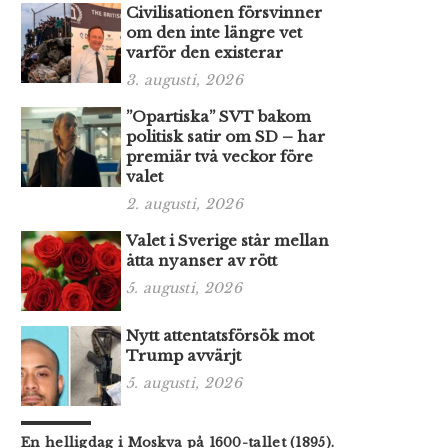
Civilisationen försvinner
om den inte längre vet
varför den existerar
3. augusti, 2026
”Opartiska” SVT bakom
politisk satir om SD – har
premiär två veckor före
valet
2. augusti, 2026
Valet i Sverige står mellan
åtta nyanser av rött
5. augusti, 2026
Nytt attentatsförsök mot
Trump avvärjt
5. augusti, 2026
En helligdag i Moskva på 1600-tallet (1895).