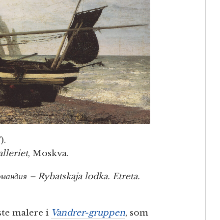
).
lleriet
, Moskva.
мандия – Rybatskaja lodka. Etreta.
ste malere i
Vandrer-gruppen
, som