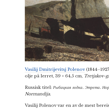
Vasilij Dmitrijevitsj Polenov
(1844–1927
olje på lerret, 39 × 64,5 cm,
Tretjakov-ga
Russisk titel:
Рыбацкая лодка. Этрета. Нор
Normandija.
Vasilij Polenov var en av de mest berei