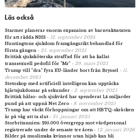
Läs också
Starmer planerar enorm expansion av barnvaktsstaten
12. september 2024
för att rädda NHS
-
Huntingtons sjukdom framgångsrikt behandlad för
25. september 2025
första gången
-
Brittisk sjuksköterska straffad för att ha kallat
29. mars 2025
transsexuell pedofil för "Mr"
-
11.
Trump vill "dra" fyra EU-länder bort från Bryssel
-
december 2025
Stetoskop med artificiell intelligens kan upptäcka
2. september 2025
hjärtsjukdomar på sekunder
-
Brittisk hälso- och sjukvård har spenderat 1,4 miljarder
8. november 2025
pund på att uppnå Net Zero
-
Trump har väckt förhoppningar om att HBTQ-skräcken
31. januari 2025
är på väg att ta slut
-
Storbritannien: 295.000 övergrepp mot vårdpersonal
12. januari 2026
registrerade under de senaste tre åren
-
Bilder på muslimska kvinnor utan hijab kan bli