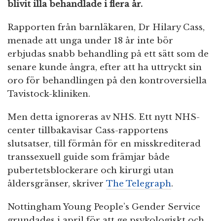
blivit illa behandlade i flera år.
Rapporten från barnläkaren, Dr Hilary Cass,
menade att unga under 18 år inte bör
erbjudas snabb behandling på ett sätt som de
senare kunde ångra, efter att ha uttryckt sin
oro för behandlingen på den kontroversiella
Tavistock-kliniken.
Men detta ignoreras av NHS. Ett nytt NHS-
center tillbakavisar Cass-rapportens
slutsatser, till förmån för en misskrediterad
transsexuell guide som främjar både
pubertetsblockerare och kirurgi utan
åldersgränser, skriver
The Telegraph
.
Nottingham Young People’s Gender Service
grundades i april för att ge psykologiskt och