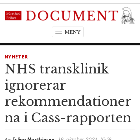
MENY
T
o
g
g
NYHETER
l
NHS transklinik
e
n
ignorerar
a
v
rekommendationer
i
g
na i Cass-rapporten
a
t
i
o
19. oktober 2024, 16:58
Av:
Erling Marthinsen