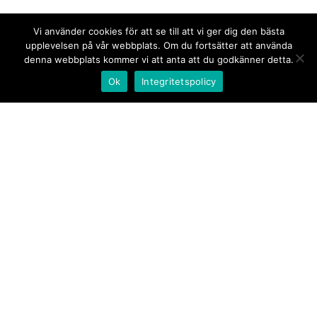
Vi använder cookies för att se till att vi ger dig den bästa
upplevelsen på vår webbplats. Om du fortsätter att använda
denna webbplats kommer vi att anta att du godkänner detta.
Ok
Integritetspolicy
Kontakt/tips oss
Om oss
Document.se