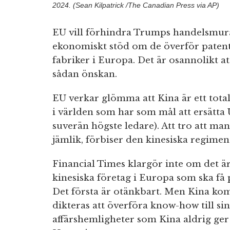
2024. (Sean Kilpatrick /The Canadian Press via AP)
EU vill förhindra Trumps handelsmur
ekonomiskt stöd om de överför patent o
fabriker i Europa. Det är osannolikt a
sådan önskan.
EU verkar glömma att Kina är ett total
i världen som har som mål att ersätt
suverän högste ledare). Att tro att m
jämlik, förbiser den kinesiska regimen
Financial Times klargör inte om det är
kinesiska företag i Europa som ska få p
Det första är otänkbart. Men Kina komm
dikteras att överföra know-how till si
affärshemligheter som Kina aldrig ger 