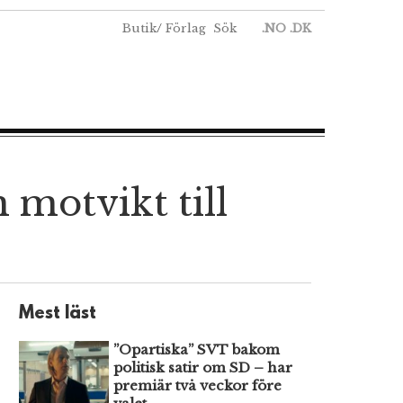
Butik
/
Förlag
Sök
.NO
.DK
motvikt till
Mest läst
”Opartiska” SVT bakom
politisk satir om SD – har
premiär två veckor före