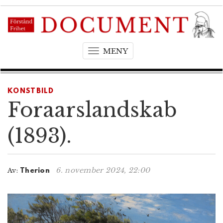
MENY
T
o
g
g
KONSTBILD
l
Foraarslandskab
e
n
(1893).
a
v
i
6. november 2024, 22:00
Av:
Therion
g
a
t
i
o