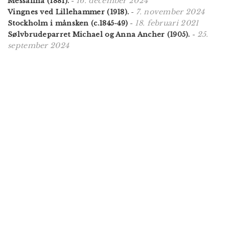
16. december 2024
Messalina (1881).
-
7. november 2024
Vingnes ved Lillehammer (1918).
-
18. februari 2021
Stockholm i månsken (c.1845-49)
-
25.
Sølvbrudeparret Michael og Anna Ancher (1905).
-
september 2024