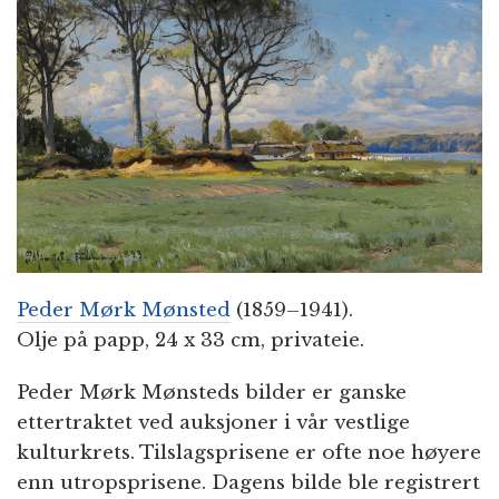
n
Peder Mørk Mønsted
(1859–1941).
Olje på papp, 24 x 33 cm, privateie.
Peder Mørk Mønsteds bilder er ganske
ettertraktet ved auksjoner i vår vestlige
kulturkrets. Tilslagsprisene er ofte noe høyere
enn utropsprisene. Dagens bilde ble registrert