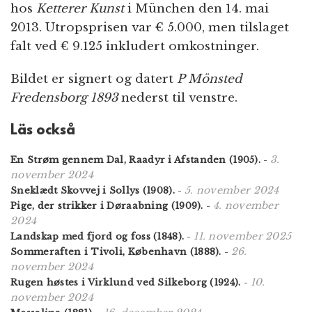
hos
Ketterer Kunst
i München den 14. mai
2013. Utropsprisen var € 5.000, men tilslaget
falt ved € 9.125 inkludert omkostninger.
Bildet er signert og datert
P Mönsted
Fredensborg 1893
nederst til venstre.
Läs också
3.
En Strøm gennem Dal, Raadyr i Afstanden (1905).
-
november 2024
5. november 2024
Sneklædt Skovvej i Sollys (1908).
-
4. november
Pige, der strikker i Døraabning (1909).
-
2024
11. november 2025
Landskap med fjord og foss (1848).
-
26.
Sommeraften i Tivoli, København (1888).
-
november 2024
10.
Rugen høstes i Virklund ved Silkeborg (1924).
-
november 2024