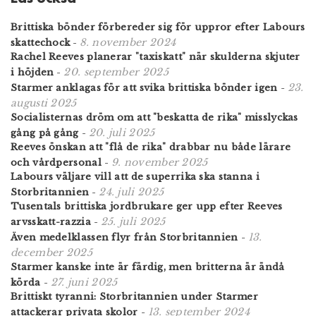
Brittiska bönder förbereder sig för uppror efter Labours
8. november 2024
skattechock
-
Rachel Reeves planerar "taxiskatt" när skulderna skjuter
20. september 2025
i höjden
-
23.
Starmer anklagas för att svika brittiska bönder igen
-
augusti 2025
Socialisternas dröm om att "beskatta de rika" misslyckas
20. juli 2025
gång på gång
-
Reeves önskan att "flå de rika" drabbar nu både lärare
9. november 2025
och vårdpersonal
-
Labours väljare vill att de superrika ska stanna i
24. juli 2025
Storbritannien
-
Tusentals brittiska jordbrukare ger upp efter Reeves
25. juli 2025
arvsskatt-razzia
-
13.
Även medelklassen flyr från Storbritannien
-
december 2025
Starmer kanske inte är färdig, men britterna är ändå
27. juni 2025
körda
-
Brittiskt tyranni: Storbritannien under Starmer
13. september 2024
attackerar privata skolor
-