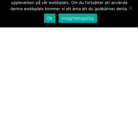
upplevelsen på vår webbplats. Om du fortsätter att använda
denna webbplats kommer vi att anta att du godkänner detta.
Ok
Integritetspolicy
Kontakt/tips oss
Om oss
Document.se
Första sidan
·
Nyheter
·
Kommentarer
·
Utrikes
·
Gästskribent
·
Ur flödet/I korthet
·
Notiser
·
Svarta
tavlan
·
Kultur
·
Debatt
·
Butik/Förlag