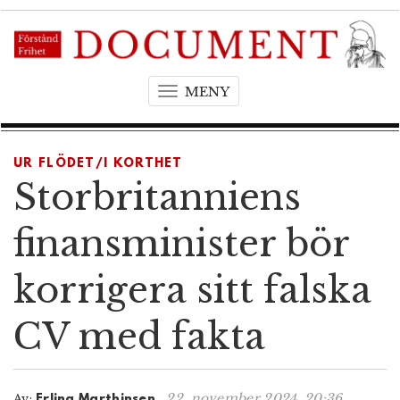
MENY
T
o
g
g
UR FLÖDET/I KORTHET
l
Storbritanniens
e
n
finansminister bör
a
v
korrigera sitt falska
i
g
CV med fakta
a
t
i
o
22. november 2024, 20:36
Av:
Erling Marthinsen