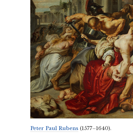
Peter Paul Rubens
(1577–1640).