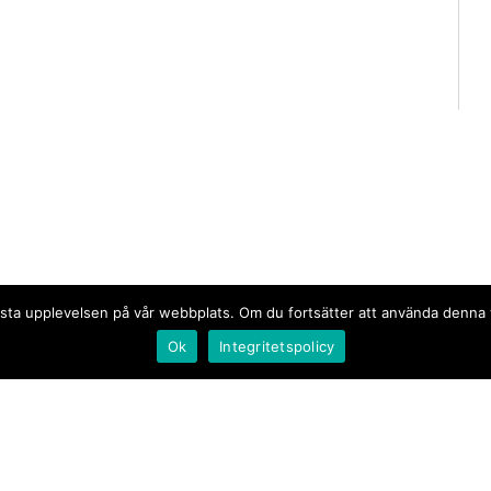
n bästa upplevelsen på vår webbplats. Om du fortsätter att använda denn
Ok
Integritetspolicy