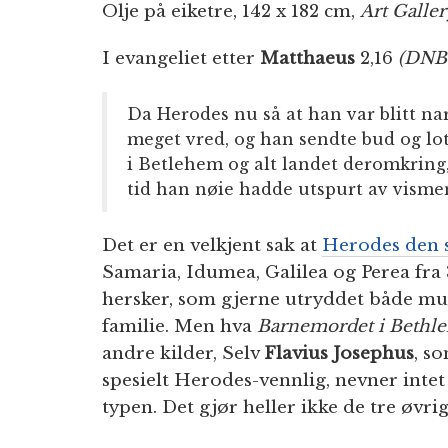
Olje på eiketre, 142 x 182 cm,
Art Galler
I evangeliet etter
Matthaeus
2,16
(DNB
Da Herodes nu så at han var blitt na
meget vred, og han sendte bud og lot
i Betlehem og alt landet deromkring,
tid han nøie hadde utspurt av vism
Det er en velkjent sak at
Herodes den 
Samaria, Idumea, Galilea og Perea fra 3
hersker, som gjerne utryddet både mu
familie. Men hva
Barnemordet i Bethl
andre kilder, Selv
Flavius Josephus
, s
spesielt Herodes-vennlig, nevner int
typen. Det gjør heller ikke de tre øvri