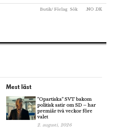
Butik
/
Förlag
Sök
.NO
.DK
Mest läst
”Opartiska” SVT bakom
politisk satir om SD – har
premiär två veckor före
valet
2. augusti, 2026