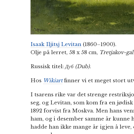
Isaak Iljitsj Levitan
(1860–1900).
Olje på lerret, 58 x 58 cm,
Tretjakov-gal
Russisk titel:
Дуб (Dub)
.
Hos
Wikiart
finner vi et meget stort ut
I tsarens rike var det strenge restrik
seg, og Levitan, som kom fra en jødisk 
1892 forvist fra Moskva. Men hans venn
ham, og i desember samme år kunne ha
hadde han ikke mange år igjen å leve, 