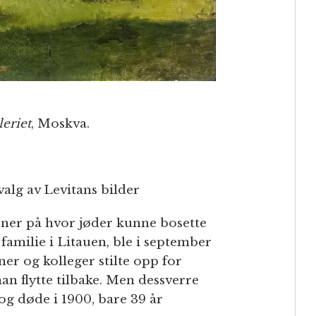
leriet
, Moskva.
valg av Levitans bilder
sjoner på hvor jøder kunne bosette
familie i Litauen, ble i september
er og kolleger stilte opp for
n flytte tilbake. Men dessverre
og døde i 1900, bare 39 år