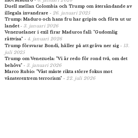
6. januari 2026
mot Maduro
-
Duell mellan Colombia och Trump om återsändande av
26. januari 2025
illegala invandrare
-
Trump: Maduro och hans fru har gripits och förts ut ur
3. januari 2026
landet
-
Venezuelaner i exil firar Maduros fall: "Gudomlig
4. januari 2026
rättvisa"
-
13.
Trump försvarar Bondi, håller på att gräva ner sig
-
juli 2025
Trump om Venezuela: "Vi är redo för rond två, om det
3. januari 2026
behövs"
-
Marco Rubio: "Väst måste rikta större fokus mot
22. juli 2026
vänsterextrem terrorism"
-