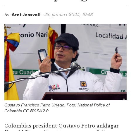
n
28. januari 2025, 19:43
Av:
Arnt Jensvoll
Gustavo Francisco Petro Urrego. Foto: National Police of
Colombia CC BY-SA 2.0
Colombias president Gustavo Petro anklagar