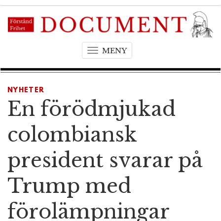
MENY
T
o
g
g
NYHETER
l
En förödmjukad
e
n
colombiansk
a
v
president svarar på
i
g
Trump med
a
t
förolämpningar
i
o