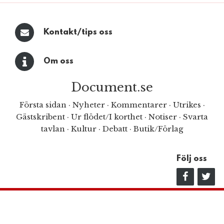
Kontakt/tips oss
Om oss
Document.se
Första sidan
·
Nyheter
·
Kommentarer
·
Utrikes
·
Gästskribent
·
Ur flödet/I korthet
·
Notiser
·
Svarta
tavlan
·
Kultur
·
Debatt
·
Butik/Förlag
Följ oss