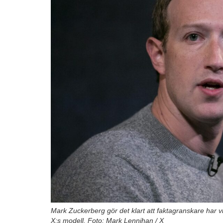
Mark Zuckerberg gör det klart att faktagranskare har vis
X:s modell. Foto: Mark Lennihan / X