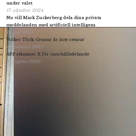
under valet
17. oktober 2024
Nu vill Mark Zuckerberg dela dina privata
meddelanden med artificiell intelligens
18. juli 2025
Volker Türk: Censur är inte censur
10. januari 2025
AFP stämmer X för innehållsdelande
3. augusti 2023