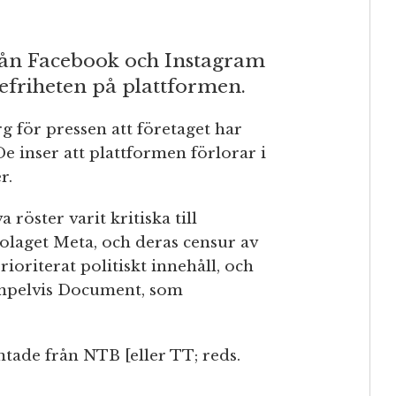
från Facebook och Instagram
defriheten på plattformen.
g för pressen att företaget har
. De inser att plattformen förlorar i
r.
 röster varit kritiska till
olaget Meta, och deras censur av
ioriterat politiskt innehåll, och
xempelvis Document, som
tade från NTB [eller TT; reds.