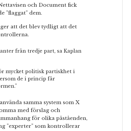
 Nettavisen och Document fick
e ”flaggat” dem.
er att det blev tydligt att det
ontrollerna.
lanter från tredje part, sa Kaplan
för mycket politisk partiskhet i
tersom de i princip får
ormen.”
tt använda samma system som X
 komma med förslag och
sammanhang för olika påståenden,
ing ”experter” som kontrollerar