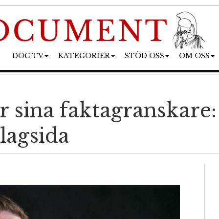
DOC-TV
KATEGORIER
STÖD OSS
OM OSS
 sina faktagranskare: 
slagsida