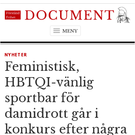
MENY
T
o
g
g
NYHETER
l
Feministisk,
e
n
HBTQI-vänlig
a
v
sportbar för
i
g
damidrott går i
a
t
konkurs efter några
i
o