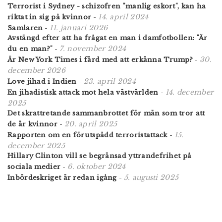
Terrorist i Sydney - schizofren "manlig eskort", kan ha
14. april 2024
riktat in sig på kvinnor
-
11. januari 2026
Samlaren
-
Avstängd efter att ha frågat en man i damfotbollen: "Är
7. november 2024
du en man?"
-
30.
Är New York Times i färd med att erkänna Trump?
-
december 2026
23. april 2024
Love jihad i Indien
-
14. december
En jihadistisk attack mot hela västvärlden
-
2025
Det skrattretande sammanbrottet för män som tror att
20. april 2025
de är kvinnor
-
15.
Rapporten om en förutspådd terroristattack
-
december 2025
Hillary Clinton vill se begränsad yttrandefrihet på
6. oktober 2024
sociala medier
-
5. augusti 2025
Inbördeskriget är redan igång
-