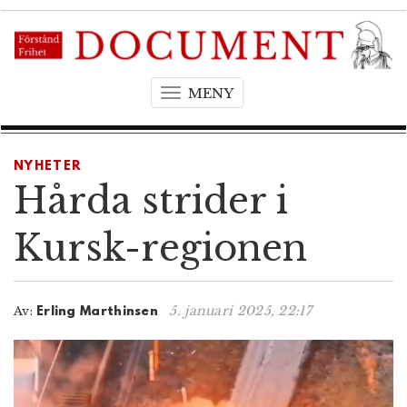
MENY
T
o
g
g
NYHETER
l
Hårda strider i
e
n
Kursk-regionen
a
v
i
5. januari 2025, 22:17
Av:
Erling Marthinsen
g
a
t
i
o