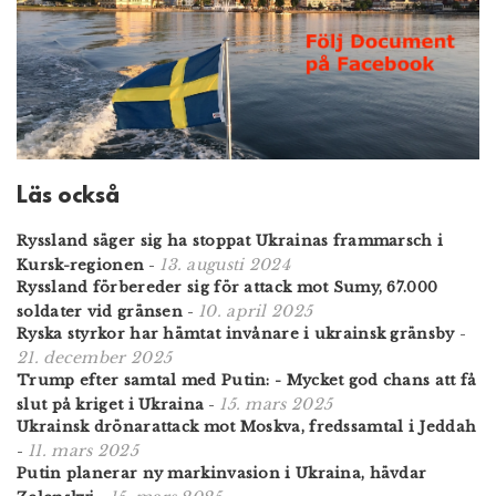
Läs också
Ryssland säger sig ha stoppat Ukrainas frammarsch i
13. augusti 2024
Kursk-regionen
-
Ryssland förbereder sig för attack mot Sumy, 67.000
10. april 2025
soldater vid gränsen
-
Ryska styrkor har hämtat invånare i ukrainsk gränsby
-
21. december 2025
Trump efter samtal med Putin: - Mycket god chans att få
15. mars 2025
slut på kriget i Ukraina
-
Ukrainsk drönarattack mot Moskva, fredssamtal i Jeddah
11. mars 2025
-
Putin planerar ny markinvasion i Ukraina, hävdar