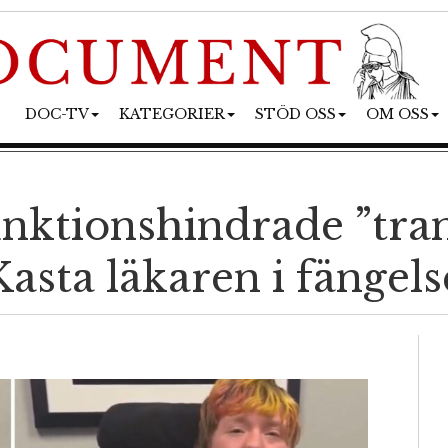
DOC-TV
KATEGORIER
STÖD OSS
OM OSS
nktionshindrade ”tran
asta läkaren i fängels