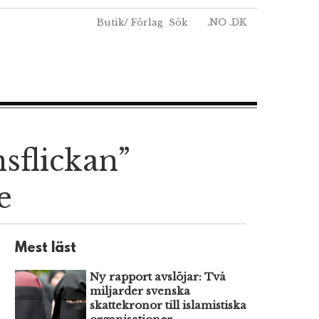
Butik
/
Förlag
Sök
.NO
.DK
sflickan”
e
Mest läst
Ny rapport avslöjar: Två
miljarder svenska
skattekronor till islamistiska