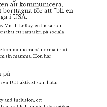
gen att kommunicera,
t borttagna för att ”bli en
ga i USA.
av Micah LeRoy, en flicka som
orsakat ett ramaskri på sociala
te kommunicera på normalt sätt
nom sin mamma. Hon har
a på
 en DEI-aktivist som hatar
y and Inclusion, ett
från radikala samhällsteoretiker