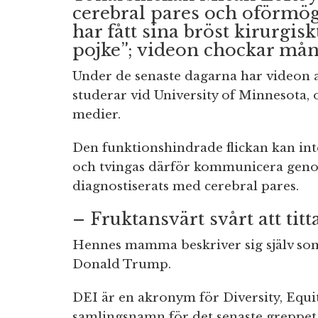
cerebral pares och oförmö
har fått sina bröst kirurgisk
pojke”; videon chockar mån
Under de senaste dagarna har videon 
studerar vid University of Minnesota, 
medier.
Den funktionshindrade flickan kan in
och tvingas därför kommunicera ge
diagnostiserats med cerebral pares.
– Fruktansvärt svårt att titt
Hennes mamma beskriver sig själv som
Donald Trump.
DEI är en akronym för Diversity, Equit
samlingsnamn för det senaste greppet 