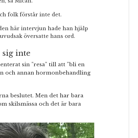
en, sa Micah.
h folk förstår inte det.
den här intervjun hade han hjälp
uvudsak översatte hans ord.
 sig inte
erat sin ”resa” till att ”bli en
ron och annan hormonbehandling
na beslutet. Men det har bara
om skilsmässa och det är bara