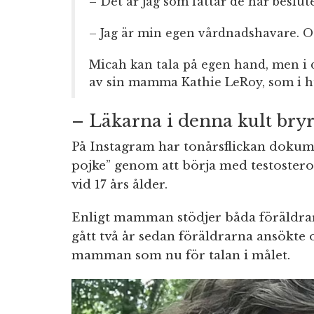
– Det är jag som fattar de här beslut
– Jag är min egen vårdnadshavare. Oc
Micah kan tala på egen hand, men i 
av sin mamma Kathie LeRoy, som i h
– Läkarna i denna kult bryr
På Instagram har tonårsflickan dokument
pojke” genom att börja med testoste
vid 17 års ålder.
Enligt mamman stödjer båda föräldrar
gått två år sedan föräldrarna ansökte 
mamman som nu för talan i målet.