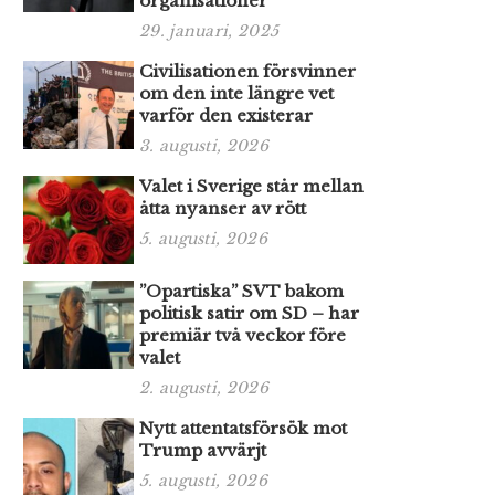
organisationer
29. januari, 2025
Civilisationen försvinner
om den inte längre vet
varför den existerar
3. augusti, 2026
Valet i Sverige står mellan
åtta nyanser av rött
5. augusti, 2026
”Opartiska” SVT bakom
politisk satir om SD – har
premiär två veckor före
valet
2. augusti, 2026
Nytt attentatsförsök mot
Trump avvärjt
5. augusti, 2026