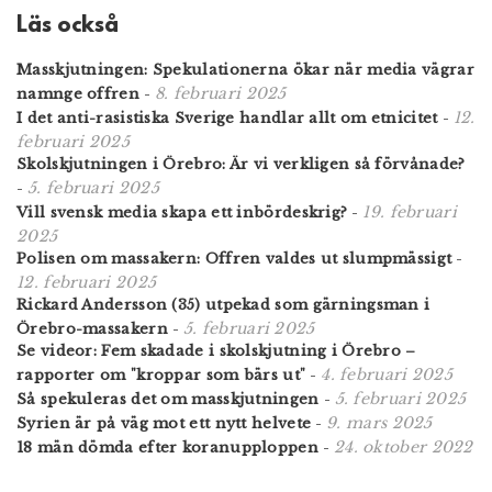
Läs också
Masskjutningen: Spekulationerna ökar när media vägrar
8. februari 2025
namnge offren
-
12.
I det anti-rasistiska Sverige handlar allt om etnicitet
-
februari 2025
Skolskjutningen i Örebro: Är vi verkligen så förvånade?
5. februari 2025
-
19. februari
Vill svensk media skapa ett inbördeskrig?
-
2025
Polisen om massakern: Offren valdes ut slumpmässigt
-
12. februari 2025
Rickard Andersson (35) utpekad som gärningsman i
5. februari 2025
Örebro-massakern
-
Se videor: Fem skadade i skolskjutning i Örebro –
4. februari 2025
rapporter om "kroppar som bärs ut"
-
5. februari 2025
Så spekuleras det om masskjutningen
-
9. mars 2025
Syrien är på väg mot ett nytt helvete
-
24. oktober 2022
18 män dömda efter koranupploppen
-