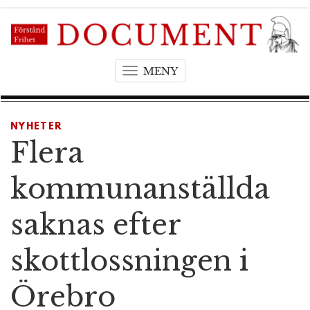
MENY
T
o
g
g
NYHETER
l
Flera
e
n
kommunanställda
a
v
saknas efter
i
g
skottlossningen i
a
t
Örebro
i
o