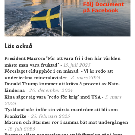
Läs också
President Macron: "För att vara fri i den här världen
15. juli 2025
måste man vara fruktad"
-
Föreslaget eldupphör i en månad: - Vi är redo att
3. mars 2025
underteckna mineralavtalet
-
Donald Trump kommer att kräva 5 procent av Nato-
20. december 2024
länderna
-
5. mars
Kina säger sig vara "redo för krig" med USA
-
2025
Tyskland står inför sin värsta mardröm: att bli som
25. februari 2025
Frankrike
-
Macron och Starmer ror i samma båt mot undergången
12. juli 2025
-