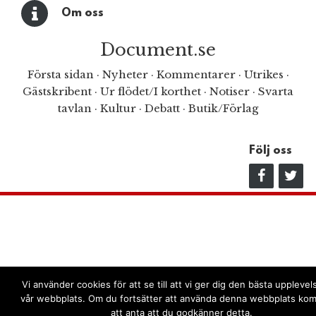
Om oss
Document.se
Första sidan
·
Nyheter
·
Kommentarer
·
Utrikes
·
Gästskribent
·
Ur flödet/I korthet
·
Notiser
·
Svarta
tavlan
·
Kultur
·
Debatt
·
Butik/Förlag
Följ oss
Vi använder cookies för att se till att vi ger dig den bästa uppleve
vår webbplats. Om du fortsätter att använda denna webbplats kom
att anta att du godkänner detta.