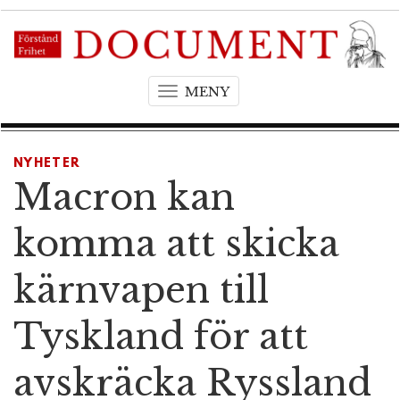
MENY
T
o
g
g
NYHETER
l
Macron kan
e
n
komma att skicka
a
v
kärnvapen till
i
g
Tyskland för att
a
t
avskräcka Ryssland
i
o