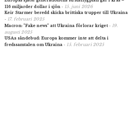
Europas sjätte generationens stridsflygplan går i kras –
15. juni 2026
116 miljarder dollar i sjön
-
Keir Starmer beredd skicka brittiska trupper till Ukraina
17. februari 2025
-
19.
Macron: "Fake news" att Ukraina förlorar kriget
-
augusti 2025
USA:s sändebud: Europa kommer inte att delta i
15. februari 2025
fredssamtalen om Ukraina
-