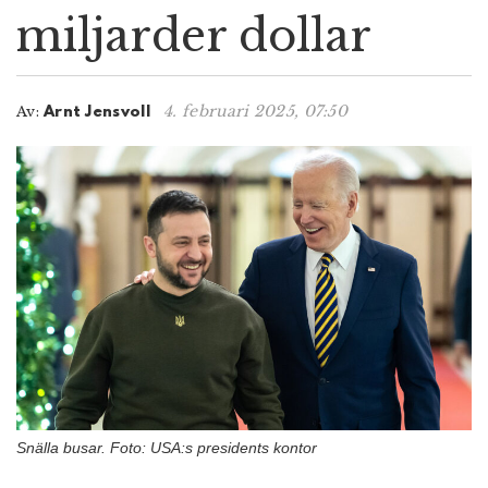
miljarder dollar
n
4. februari 2025, 07:50
Av:
Arnt Jensvoll
Snälla busar. Foto: USA:s presidents kontor