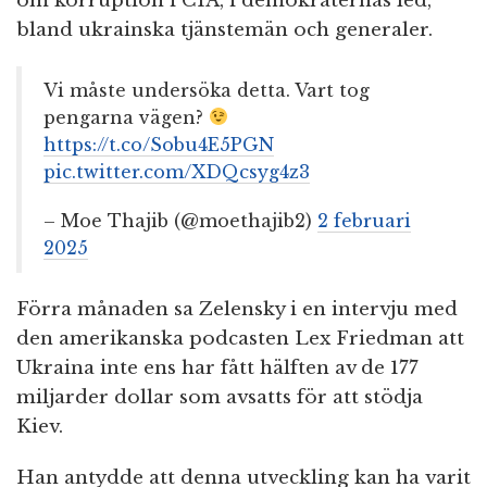
om korruption i CIA, i demokraternas led,
bland ukrainska tjänstemän och generaler.
Vi måste undersöka detta. Vart tog
pengarna vägen?
https://t.co/Sobu4E5PGN
pic.twitter.com/XDQcsyg4z3
– Moe Thajib (@moethajib2)
2 februari
2025
Förra månaden sa Zelensky i en intervju med
den amerikanska podcasten Lex Friedman att
Ukraina inte ens har fått hälften av de 177
miljarder dollar som avsatts för att stödja
Kiev.
Han antydde att denna utveckling kan ha varit