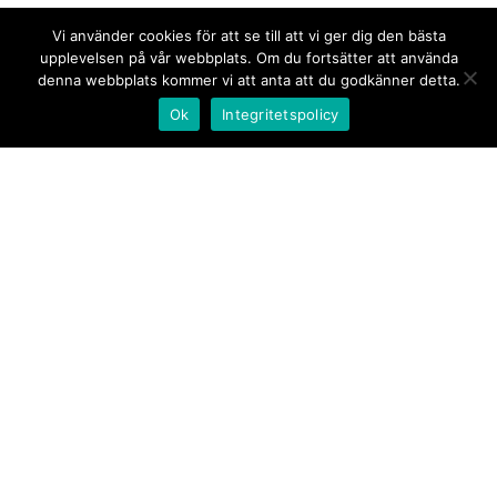
Vi använder cookies för att se till att vi ger dig den bästa
upplevelsen på vår webbplats. Om du fortsätter att använda
denna webbplats kommer vi att anta att du godkänner detta.
Ok
Integritetspolicy
Kontakt/tips oss
Om oss
Document.se
Första sidan
·
Nyheter
·
Kommentarer
·
Utrikes
·