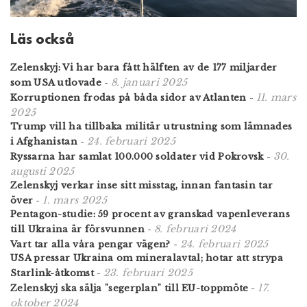
Läs också
Zelenskyj: Vi har bara fått hälften av de 177 miljarder
8. januari 2025
som USA utlovade
-
11. mars
Korruptionen frodas på båda sidor av Atlanten
-
2025
Trump vill ha tillbaka militär utrustning som lämnades
24. februari 2025
i Afghanistan
-
30.
Ryssarna har samlat 100.000 soldater vid Pokrovsk
-
augusti 2025
Zelenskyj verkar inse sitt misstag, innan fantasin tar
1. mars 2025
över
-
Pentagon-studie: 59 procent av granskad vapenleverans
8. februari 2024
till Ukraina är försvunnen
-
24. februari 2025
Vart tar alla våra pengar vägen?
-
USA pressar Ukraina om mineralavtal; hotar att strypa
23. februari 2025
Starlink-åtkomst
-
17.
Zelenskyj ska sälja "segerplan" till EU-toppmöte
-
oktober 2024