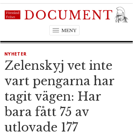
MENY
T
o
g
g
NYHETER
l
Zelenskyj vet inte
e
n
vart pengarna har
a
v
tagit vägen: Har
i
g
bara fått 75 av
a
t
utlovade 177
i
o