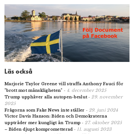
Läs också
Marjorie Taylor Greene vill straffa Anthony Fauci för
4. december 2025
"brott mot mänskligheten"
-
29. november
Trump upphäver alla autopen-beslut
-
2025
29. juni 2024
Frågorna som Fake News inte ställer
-
Victor Davis Hanson: Biden och Demokraterna
27. oktober 2025
uppträder mer kungligt än Trump
-
11. augusti 2023
– Biden djupt komprometterad
-