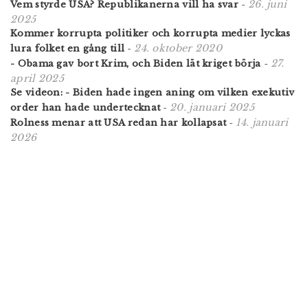
26. juni
Vem styrde USA? Republikanerna vill ha svar
-
2025
Kommer korrupta politiker och korrupta medier lyckas
24. oktober 2020
lura folket en gång till
-
27.
- Obama gav bort Krim, och Biden lät kriget börja
-
april 2025
Se videon: - Biden hade ingen aning om vilken exekutiv
20. januari 2025
order han hade undertecknat
-
14. januari
Rolness menar att USA redan har kollapsat
-
2026