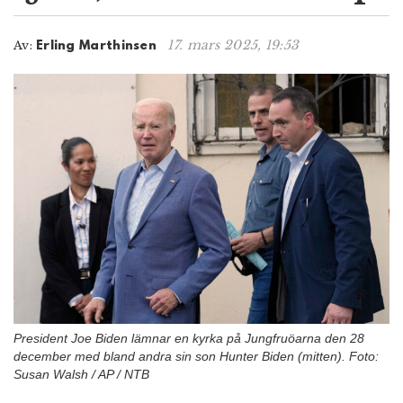
n
17. mars 2025, 19:53
Av:
Erling Marthinsen
President Joe Biden lämnar en kyrka på Jungfruöarna den 28
december med bland andra sin son Hunter Biden (mitten). Foto:
Susan Walsh / AP / NTB