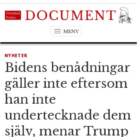
MENY
T
o
g
g
NYHETER
l
Bidens benådningar
e
n
gäller inte eftersom
a
v
han inte
i
g
undertecknade dem
a
t
själv, menar Trump
i
o