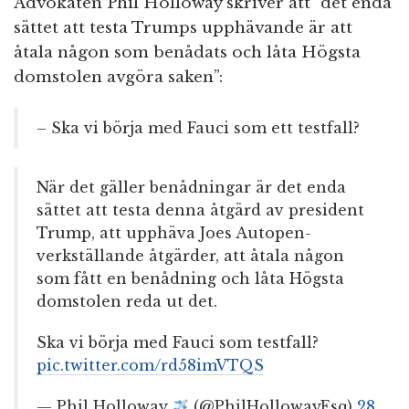
Advokaten Phil Holloway skriver att ”det enda
sättet att testa Trumps upphävande är att
åtala någon som benådats och låta Högsta
domstolen avgöra saken”:
– Ska vi börja med Fauci som ett testfall?
När det gäller benådningar är det enda
sättet att testa denna åtgärd av president
Trump, att upphäva Joes Autopen-
verkställande åtgärder, att åtala någon
som fått en benådning och låta Högsta
domstolen reda ut det.
Ska vi börja med Fauci som testfall?
pic.twitter.com/rd58imVTQS
— Phil Holloway
(@PhilHollowayEsq)
28