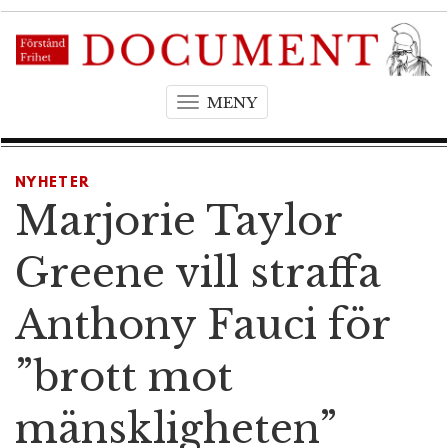
MENY
T
o
g
g
NYHETER
l
Marjorie Taylor
e
n
Greene vill straffa
a
v
Anthony Fauci för
i
g
”brott mot
a
t
mänskligheten”
i
o