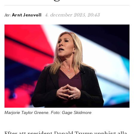
n
4. december 2025, 20:43
Av:
Arnt Jensvoll
Marjorie Taylor Greene. Foto: Gage Skidmore
Efter att president Donald Trump upphävt alla