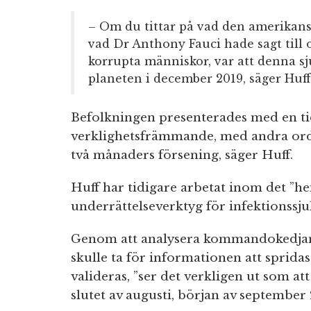
– Om du tittar på vad den amerikansk
vad Dr Anthony Fauci hade sagt till o
korrupta människor, var att denna s
planeten i december 2019, säger Huff
Befolkningen presenterades med en ti
verklighetsfrämmande, med andra ord
två månaders försening, säger Huff.
Huff har tidigare arbetat inom det ”h
underrättelseverktyg för infektionssju
Genom att analysera kommandokedjan 
skulle ta för informationen att sprida
valideras, ”ser det verkligen ut som a
slutet av augusti, början av september 