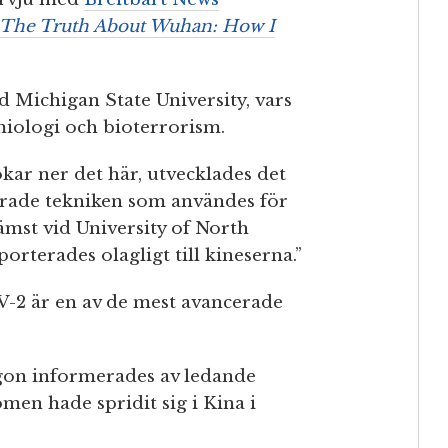
The Truth About Wuhan: How I
d Michigan State University, vars
miologi och bioterrorism.
okar ner det här, utvecklades det
erade tekniken som användes för
ämst vid University of North
rterades olagligt till kineserna.”
oV-2 är en av de mest avancerade
tagon informerades av ledande
men hade spridit sig i Kina i