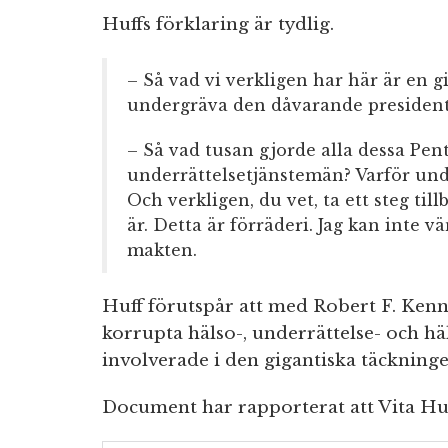
Huffs förklaring är tydlig.
– Så vad vi verkligen har här är en g
undergräva den dåvarande presiden
– Så vad tusan gjorde alla dessa Pen
underrättelsetjänstemän? Varför und
Och verkligen, du vet, ta ett steg till
är. Detta är förräderi. Jag kan inte v
makten.
Huff förutspår att med Robert F. Kenn
korrupta hälso-, underrättelse- och h
involverade i den gigantiska täckningen
Document har rapporterat att Vita Hus