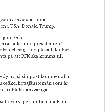
igantisk skandal för att
ten i USA: Donald Trump.
tagon- och
errättades inte presidenten?
baka och säg, titta på vad det här
änta på att RFK ska komma till
edy Jr. på sin post kommer alla
älsosäkerhetstjänstemän som är
 att hållas ansvariga.
et överväger att benåda Fauci.