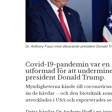
Dr. Anthony Fauci med dåvarande president Donald T
Covid-19-pandemin var en 
utformad för att undermin
president Donald Trump.
Myndigheterna kände till coronavirusu
än de hävdar – och den bioteknik som 
utvecklades i USA och exporterades sed
Detta hävdar Dr Andrew Huff i en int