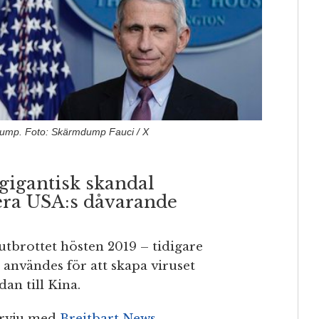
rump. Foto: Skärmdump Fauci / X
gigantisk skandal
era USA:s dåvarande
tbrottet hösten 2019 – tidigare
användes för att skapa viruset
an till Kina.
ervju med
Breitbart News