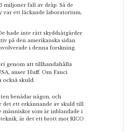
25 miljoner fall av dråp. Så de
y var ett läckande laboratorium,
De hade inte rätt skyddsåtgärder
ktiv på den amerikanska sidan
nvolverade i denna forskning.
eri genom att tillhandahålla
 USA, anser Huff. Om Fauci
 också skuld.
nten benådar någon, och
det ett erkännande av skuld till
de människor som är inblandade i
eknik, är det ett brott mot RICO