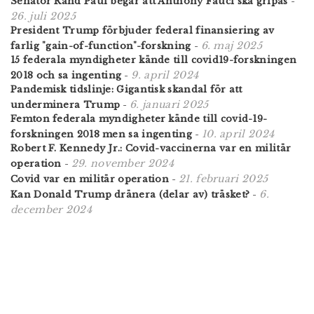
Senator Rand Paul begär att Anthony Fauci ska gripas
-
26. juli 2025
President Trump förbjuder federal finansiering av
6. maj 2025
farlig "gain-of-function"-forskning
-
15 federala myndigheter kände till covid19-forskningen
9. april 2024
2018 och sa ingenting
-
Pandemisk tidslinje: Gigantisk skandal för att
6. januari 2025
underminera Trump
-
Femton federala myndigheter kände till covid-19-
10. april 2024
forskningen 2018 men sa ingenting
-
Robert F. Kennedy Jr.: Covid-vaccinerna var en militär
29. november 2024
operation
-
21. februari 2025
Covid var en militär operation
-
6.
Kan Donald Trump dränera (delar av) träsket?
-
december 2024