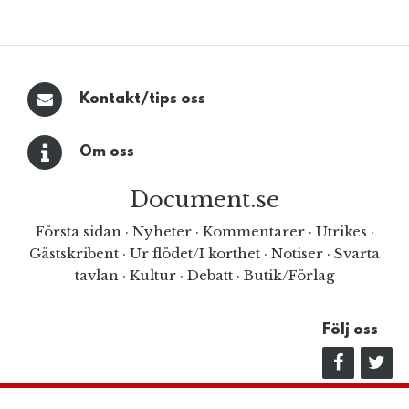
Kontakt/tips oss
Om oss
Document.se
Första sidan
·
Nyheter
·
Kommentarer
·
Utrikes
·
Gästskribent
·
Ur flödet/I korthet
·
Notiser
·
Svarta
tavlan
·
Kultur
·
Debatt
·
Butik/Förlag
Följ oss