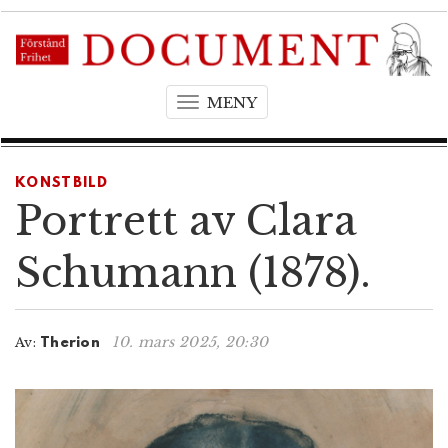
MENY
T
o
g
g
KONSTBILD
l
Portrett av Clara
e
n
Schumann (1878).
a
v
i
10. mars 2025, 20:30
Av:
Therion
g
a
t
i
o