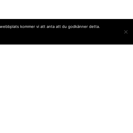
a webbplats kommer vi att anta att du godkänner detta.
Följ oss