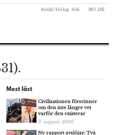
Butik
/
Förlag
Sök
.NO
.DK
31).
Mest läst
Civilisationen försvinner
om den inte längre vet
varför den existerar
3. augusti, 2026
Ny rapport avslöjar: Två