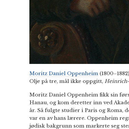
Moritz Daniel Oppenheim
(1800–1882)
Olje på tre, mål ikke oppgitt,
Heinrich-
Moritz Daniel Oppenheim fikk sin førs
Hanau, og kom deretter inn ved Akade
år. Så fulgte studier i Paris og Roma, 
var en av hans lærere. Oppenheim re
jødisk bakgrunn som markerte seg ste