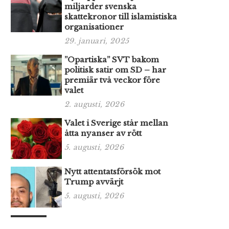
miljarder svenska
skattekronor till islamistiska
organisationer
29. januari, 2025
”Opartiska” SVT bakom
politisk satir om SD – har
premiär två veckor före
valet
2. augusti, 2026
Valet i Sverige står mellan
åtta nyanser av rött
5. augusti, 2026
Nytt attentatsförsök mot
Trump avvärjt
5. augusti, 2026