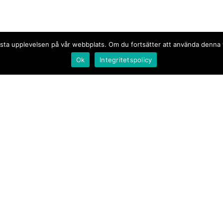
n bästa upplevelsen på vår webbplats. Om du fortsätter att använda denn
Ok
Integritetspolicy
Document.se
Första sidan
·
Nyheter
·
Kommentarer
·
Utrikes
·
Gästskribent
·
Ur flödet/I korthet
·
Notiser
·
Svarta tavlan
·
Kultur
·
Debatt
·
Butik/Förlag