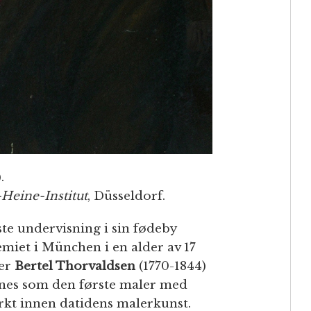
.
Heine-Institut
, Düsseldorf.
te undervisning i sin fødeby
miet i München i en alder av 17
der
Bertel Thorvaldsen
(1770-1844)
gnes som den første maler med
rkt innen datidens malerkunst.