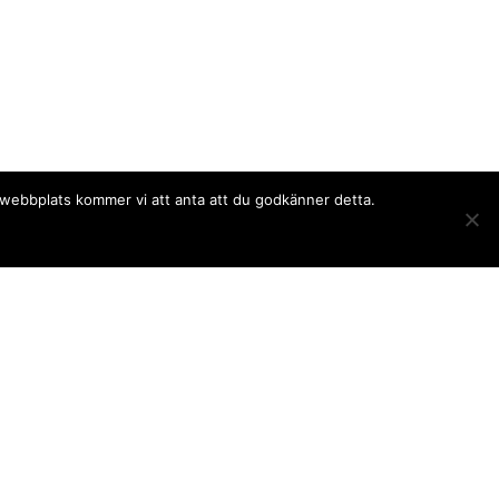
a webbplats kommer vi att anta att du godkänner detta.
Följ oss