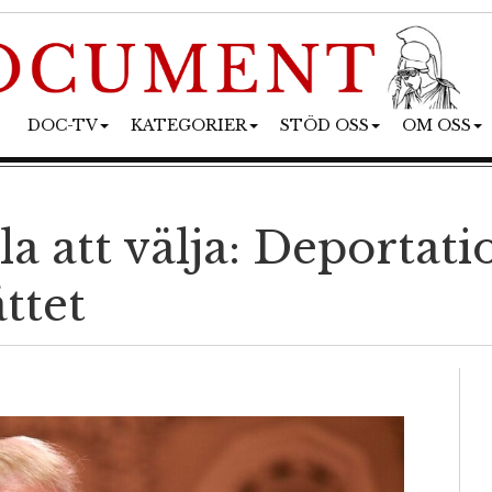
DOC-TV
KATEGORIER
STÖD OSS
OM OSS
a att välja: Deportati
ättet