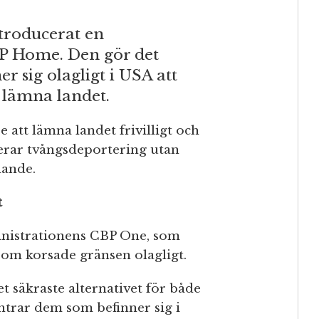
troducerat en
P Home. Den gör det
r sig olagligt i USA att
gt lämna landet.
att lämna landet frivilligt och
kerar tvångsdeportering utan
dande.
t
nistrationens CBP One, som
som korsade gränsen olagligt.
t säkraste alternativet för både
trar dem som befinner sig i