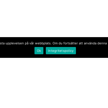
n bästa upplevelsen på vår webbplats. Om du fortsätter att använda denn
Ok
Integritetspolicy
Document.se
Första sidan
·
Nyheter
·
Kommentarer
·