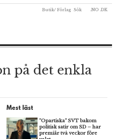
Butik
/
Förlag
Sök
.NO
.DK
on på det enkla
Mest läst
”Opartiska” SVT bakom
politisk satir om SD – har
premiär två veckor före