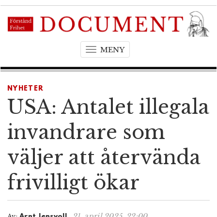
MENY
T
o
g
g
NYHETER
l
USA: Antalet illegala
e
n
invandrare som
a
v
väljer att återvända
i
g
frivilligt ökar
a
t
i
o
21. april 2025, 22:00
Av:
Arnt Jensvoll