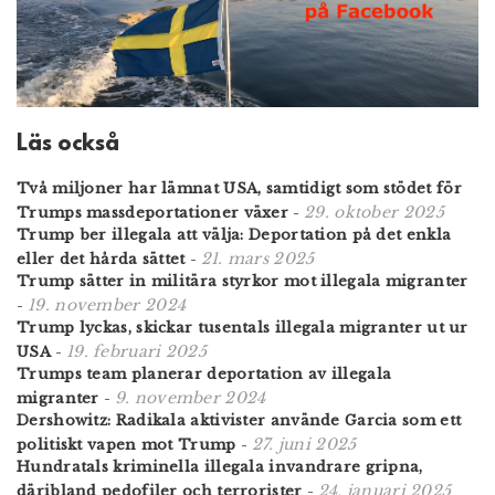
Läs också
Två miljoner har lämnat USA, samtidigt som stödet för
29. oktober 2025
Trumps massdeportationer växer
-
Trump ber illegala att välja: Deportation på det enkla
21. mars 2025
eller det hårda sättet
-
Trump sätter in militära styrkor mot illegala migranter
19. november 2024
-
Trump lyckas, skickar tusentals illegala migranter ut ur
19. februari 2025
USA
-
Trumps team planerar deportation av illegala
9. november 2024
migranter
-
Dershowitz: Radikala aktivister använde Garcia som ett
27. juni 2025
politiskt vapen mot Trump
-
Hundratals kriminella illegala invandrare gripna,
24. januari 2025
däribland pedofiler och terrorister
-