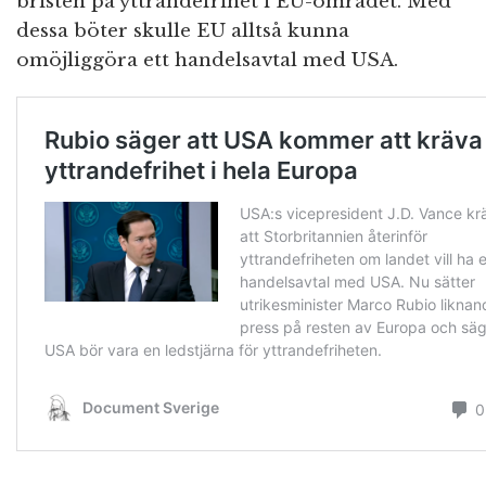
bristen på yttrandefrihet i EU-området. Med
dessa böter skulle EU alltså kunna
omöjliggöra ett handelsavtal med USA.