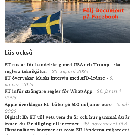
Läs också
EU rustar för handelskrig med USA och Trump - ska
26. augusti 2025
reglera teknikjättar
-
9.
EU övervakar Musks intervju med AfD-ledare
-
januari 2025
26. januari
EU inför strängare regler för WhatsApp
-
2026
8. juli
Apple överklagar EU-böter på 500 miljoner euro
-
2025
Digitalt ID: EU vill veta vem du är och hur gammal du är
29. november 2025
innan du får tillgång till internet
-
Ukrainalånen kommer att kosta EU-länderna miljarder i