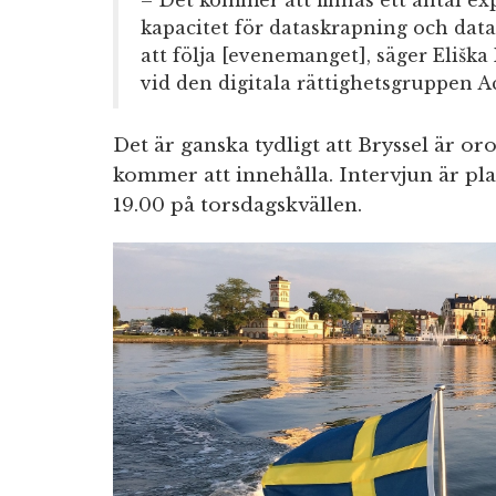
– Det kommer att finnas ett antal e
kapacitet för dataskrapning och dat
att följa [evenemanget], säger Eliška
vid den digitala rättighetsgruppen A
Det är ganska tydligt att Bryssel är oro
kommer att innehålla. Intervjun är pla
19.00 på torsdagskvällen.