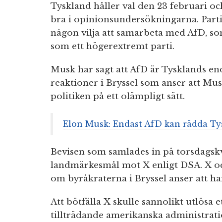
Tyskland håller val den 23 februari o
bra i opinionsundersökningarna. Parti
någon vilja att samarbeta med AfD, so
som ett högerextremt parti.
Musk har sagt att AfD är Tysklands end
reaktioner i Bryssel som anser att Mus
politiken på ett olämpligt sätt.
Elon Musk: Endast AfD kan rädda Ty
Bevisen som samlades in på torsdagskv
landmärkesmål mot X enligt DSA. X o
om byråkraterna i Bryssel anser att h
Att bötfälla X skulle sannolikt utlösa 
tillträdande amerikanska administra