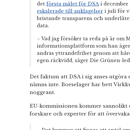
det
första målet för DSA
i december 
eskalerade till anklagelser
i juli för
bristande transparens och underlåten
data.
– Vad jag försöker ta reda på är om 
informationsplattform som han äger
andras yttrandefrihet genom att hård
egen räckvidd, säger Die Grünen-l
Det faktum att DSA i sig anses utgöra 
nämns inte. Boeselager har bett Virk
noggrant.
EU-kommissionen kommer sannolikt o
forskare och experter för att övervak