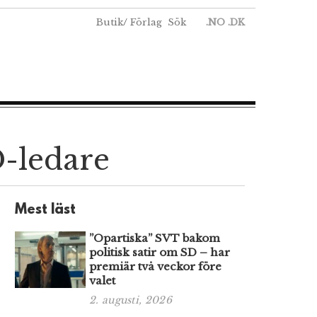
Butik
/
Förlag
Sök
.NO
.DK
-ledare
Mest läst
”Opartiska” SVT bakom
politisk satir om SD – har
premiär två veckor före
valet
2. augusti, 2026