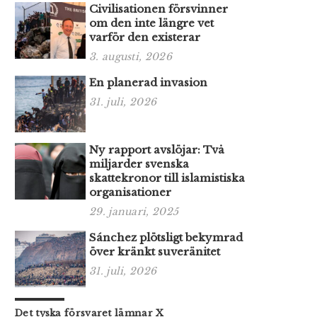
Civilisationen försvinner
om den inte längre vet
varför den existerar
3. augusti, 2026
En planerad invasion
31. juli, 2026
Ny rapport avslöjar: Två
miljarder svenska
skattekronor till islamistiska
organisationer
29. januari, 2025
Sánchez plötsligt bekymrad
över kränkt suveränitet
31. juli, 2026
Det tyska försvaret lämnar X