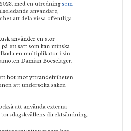
2023, med en utredning
som
 vilseledande användare,
het att dela vissa offentliga
Musk använder en stor
 på ett sätt som kan minska
koda en multiplikator i sin
edamoten Damian Boeselager.
ett hot mot yttrandefriheten
kunen att undersöka saken
ckså att använda externa
a torsdagskvällens direktsändning.