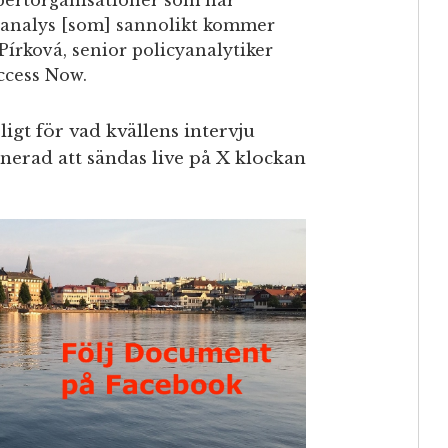
xpertorganisationer som har
aanalys [som] sannolikt kommer
 Pírková, senior policyanalytiker
ccess Now.
ligt för vad kvällens intervju
nerad att sändas live på X klockan