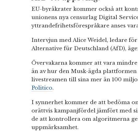
EU-byråkrater kommer också att kont
unionens nya censurlag Digital Servic
yttrandefrihetsförespråkare anses var
Intervjun med Alice Weidel, ledare för
Alternative für Deutschland (AfD), äge
Övervakarna kommer att vara mindre 
än av hur den Musk-ägda plattformen 
livestreamen till sina mer än 100 milj
Politico
.
I synnerhet kommer de att bedöma om
orättvis kampanjfördel jämfört med s
de att kontrollera om algoritmerna ger
uppmärksamhet.