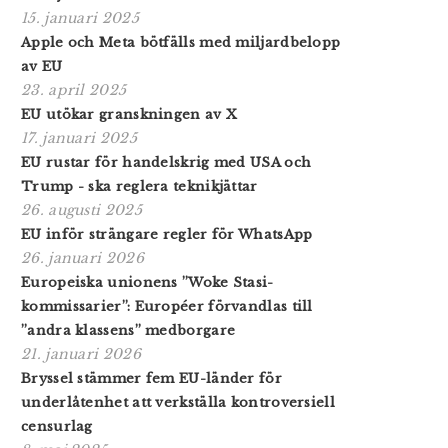
15. januari 2025
Apple och Meta bötfälls med miljardbelopp
av EU
23. april 2025
EU utökar granskningen av X
17. januari 2025
EU rustar för handelskrig med USA och
Trump - ska reglera teknikjättar
26. augusti 2025
EU inför strängare regler för WhatsApp
26. januari 2026
Europeiska unionens ”Woke Stasi-
kommissarier”: Européer förvandlas till
”andra klassens” medborgare
21. januari 2026
Bryssel stämmer fem EU-länder för
underlåtenhet att verkställa kontroversiell
censurlag