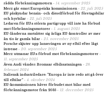
14. september 2025
rädda förbränningsmotorn
-
22. juli 2025
Merz går emot Europeiska kommissionen
-
EU påskyndar bensin- och dieselförbud för företagsbilar
22. juli 2025
och hyrbilar
-
Ledaren för EU:s största partigrupp vill inte ha förbud
1. augusti 2025
mot förbränningsmotorer
-
EU-länderna motsätter sig årliga EU-kontroller av mer
25. november 2025
än tio år gamla bilar
-
Porsche skjuter upp lanseringen av ny elbil efter lågt
20. september 2025
intresse
-
Merz utmanar EU:s förbud mot förbränningsmotorer
-
11. september 2025
28.
Även Audi vänder: Bromsar elbilssatsningen
-
februari 2024
Italiensk industriledare: ”Europa är inte redo att gå över
4. oktober 2024
till elbilar”
-
EU-kommissionen häver förbudet mot bilar med
12. december 2025
förbränningsmotor från 2035
-