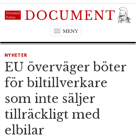
MENY
T
o
g
g
NYHETER
l
EU överväger böter
e
n
för biltillverkare
a
v
som inte säljer
i
g
tillräckligt med
a
t
elbilar
i
o