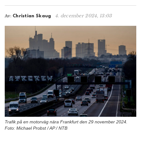
n
4. december 2024, 13:03
Av:
Christian Skaug
Trafik på en motorväg nära Frankfurt den 29 november 2024.
Foto: Michael Probst / AP / NTB