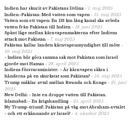
1. maj 2025
Indien har skurit av Pakistans livlina
-
15. maj 2025
Indien–Pakistan: Med vatten som vapen
-
Vatten som ett vapen: En 113 km lång kanal ska avleda
18. juni 2025
vatten från Pakistan till Indien
-
Spänt läge mellan kärnvapenmakterna efter Indiens
7. maj 2025
attack mot Pakistan
-
Pakistan kallar landets kärnvapenmyndighet till möte
-
10. maj 2025
- Indien bör göra samma sak mot Pakistan som Israel
28. april 2025
gjorde mot Hamas
-
Indiens försvars­minister: – Är kärn­vapen säkra i
16. maj 2025
händerna på en skurk­stat som Pakistan?
-
21. juni
Trump mäklar avtal mellan Rwanda och Kongo
-
2025
New Delhi: - Inte en droppe vatten till Pakistan.
25. april 2025
Islamabad: - En krigshandling
-
Ny Trump-triumf: Pakistan på väg mot Abraham-avtalet
4. oktober 2025
- och ett erkännande av Israel?
-