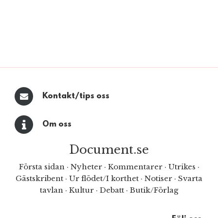
Kontakt/tips oss
Om oss
Document.se
Första sidan
·
Nyheter
·
Kommentarer
·
Utrikes
·
Gästskribent
·
Ur flödet/I korthet
·
Notiser
·
Svarta
tavlan
·
Kultur
·
Debatt
·
Butik/Förlag