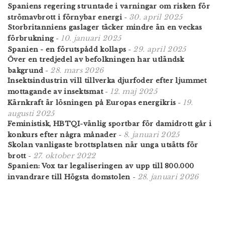
Spaniens regering struntade i varningar om risken för
30. april 2025
strömavbrott i förnybar energi
-
Storbritanniens gaslager täcker mindre än en veckas
10. januari 2025
förbrukning
-
29. april 2025
Spanien - en förutspådd kollaps
-
Över en tredjedel av befolkningen har utländsk
28. mars 2026
bakgrund
-
Insektsindustrin vill tillverka djurfoder efter ljummet
12. maj 2025
mottagande av insektsmat
-
19.
Kärnkraft är lösningen på Europas energikris
-
augusti 2025
Feministisk, HBTQI-vänlig sportbar för damidrott går i
8. januari 2025
konkurs efter några månader
-
Skolan vanligaste brottsplatsen när unga utsätts för
27. oktober 2022
brott
-
Spanien: Vox tar legaliseringen av upp till 800.000
28. januari 2026
invandrare till Högsta domstolen
-