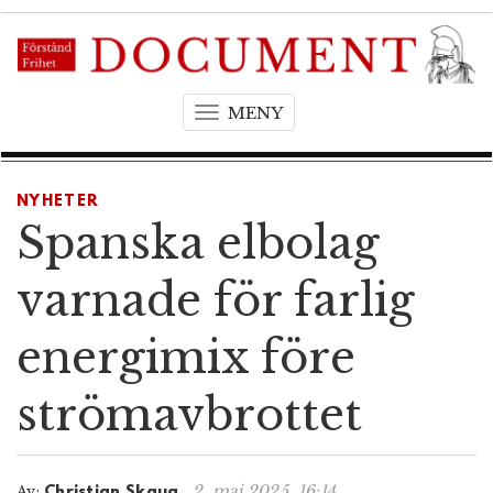
MENY
T
o
g
g
NYHETER
l
Spanska elbolag
e
n
varnade för farlig
a
v
energimix före
i
g
strömavbrottet
a
t
i
o
2. maj 2025, 16:14
Av:
Christian Skaug