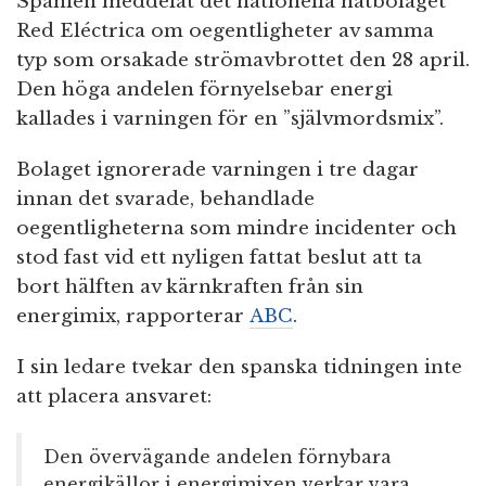
Spanien meddelat det nationella nätbolaget
Red Eléctrica om oegentligheter av samma
typ som orsakade strömavbrottet den 28 april.
Den höga andelen förnyelsebar energi
kallades i varningen för en ”självmordsmix”.
Bolaget ignorerade varningen i tre dagar
innan det svarade, behandlade
oegentligheterna som mindre incidenter och
stod fast vid ett nyligen fattat beslut att ta
bort hälften av kärnkraften från sin
energimix, rapporterar
ABC
.
I sin ledare tvekar den spanska tidningen inte
att placera ansvaret:
Den övervägande andelen förnybara
energikällor i energimixen verkar vara