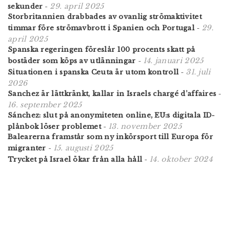
29. april 2025
sekunder
-
Storbritannien drabbades av ovanlig strömaktivitet
29.
timmar före strömavbrott i Spanien och Portugal
-
april 2025
Spanska regeringen föreslår 100 procents skatt på
14. januari 2025
bostäder som köps av utlänningar
-
31. juli
Situationen i spanska Ceuta är utom kontroll
-
2026
Sanchez är lättkränkt, kallar in Israels chargé d’affaires
-
16. september 2025
Sánchez: slut på anonymiteten online, EU:s digitala ID-
13. november 2025
plånbok löser problemet
-
Balearerna framstår som ny inkörsport till Europa för
15. augusti 2025
migranter
-
14. oktober 2024
Trycket på Israel ökar från alla håll
-