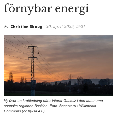
förnybar energi
n
30. april 2025, 15:21
Av:
Christian Skaug
Vy över en kraftledning nära Vitoria-Gasteiz i den autonoma
spanska regionen Baskien. Foto: Basotxerri / Wikimedia
Commons (cc by-sa 4.0).