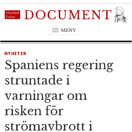
MENY
T
o
g
g
NYHETER
l
Spaniens regering
e
n
struntade i
a
v
varningar om
i
g
risken för
a
t
strömavbrott i
i
o