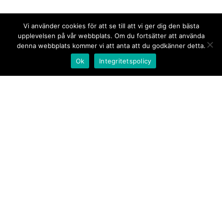
Vi använder cookies för att se till att vi ger dig den bästa
upplevelsen på vår webbplats. Om du fortsätter att använda
denna webbplats kommer vi att anta att du godkänner detta.
Ok
Integritetspolicy
Kontakt/tips oss
Om oss
Document.se