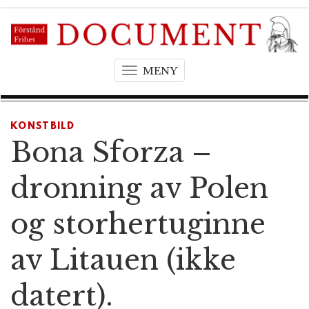
MENY
T
o
g
g
KONSTBILD
l
Bona Sforza –
e
n
dronning av Polen
a
v
og storhertuginne
i
g
av Litauen (ikke
a
t
datert).
i
o