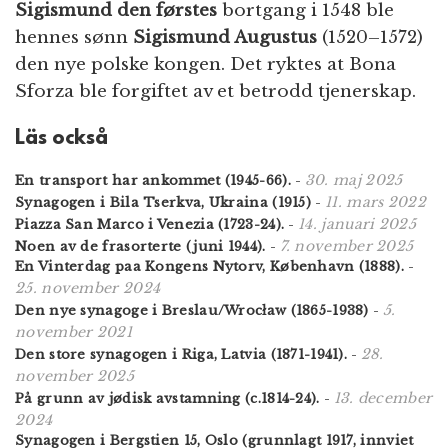
Sigismund den førstes
bortgang i 1548 ble
hennes sønn
Sigismund Augustus
(1520–1572)
den nye polske kongen. Det ryktes at Bona
Sforza ble forgiftet av et betrodd tjenerskap.
Läs också
30. maj 2025
En transport har ankommet (1945-66).
-
11. mars 2022
Synagogen i Bila Tserkva, Ukraina (1915)
-
14. januari 2025
Piazza San Marco i Venezia (1723-24).
-
7. november 2025
Noen av de frasorterte (juni 1944).
-
En Vinterdag paa Kongens Nytorv, København (1888).
-
25. november 2024
5.
Den nye synagoge i Breslau/Wrocław (1865-1938)
-
november 2021
28.
Den store synagogen i Riga, Latvia (1871-1941).
-
november 2025
13. december
På grunn av jødisk avstamning (c.1814-24).
-
2024
Synagogen i Bergstien 15, Oslo (grunnlagt 1917, innviet