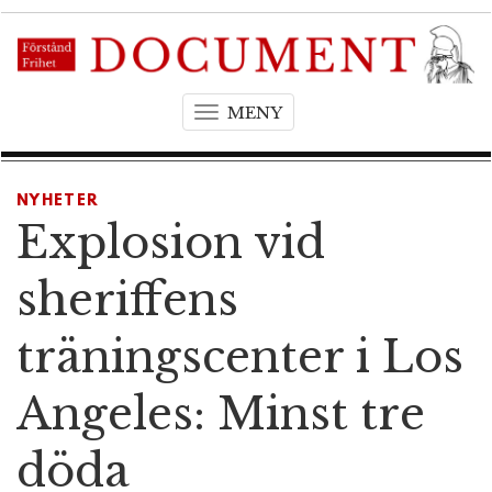
MENY
T
o
g
g
NYHETER
l
Explosion vid
e
n
sheriffens
a
v
träningscenter i Los
i
g
Angeles: Minst tre
a
t
döda
i
o