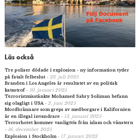
Läs också
Tre poliser dödade i explosion - ny information tyder
23. juli 2025
på fatalt felbeslut
-
Branden i Los Angeles är resultatet av en politisk
10. januari 2025
katastrof
-
Terroristmisstänkte Mohamed Sabry Soliman befann
2. juni 2025
sig olagligt i USA
-
Mordbrännare som greps av medborgare i Kalifornien
13. januari 2025
är en illegal invandrare
-
Terrorhotet kommer vanligtvis från islam och vänstern
16. december 2025
-
17. januari 2023
Explosion i Stockholm
-