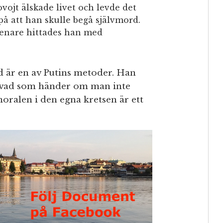
ojt älskade livet och levde det
 på att han skulle begå självmord.
senare hittades han med
d är en av Putins metoder. Han
sa vad som händer om man inte
 moralen i den egna kretsen är ett