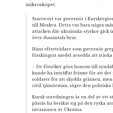
mikroskopet.
Starovoyt var guvernör i Kurskregio
till Moskva. Detta var bara några m
attacken där ukrainska styrkor gick i
över dussintals byar.
Hans efterträdare som guvernör greps
förskingrat medel avsedda att stärka
– De försöker göra honom till synda
kunde ha inträffat främst för att det 
soldater för att skydda gränsen, men 
civil tjänsteman, säger den politisk
Kursk-utredningen är en del av ett s
påstås ha berikat sig på den ryska 
invasionen av Ukraina.