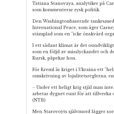
Tatiana Stanovaya, analytiker på Car
som kommenterar rysk politik.
Den Washingtonbaserade tankesmed
International Peace, som äger Carneg
stämplad som en ”icke önskvärd organ
I ett sådant klimat är det oundvikli
som en följd av misslyckandet och d
Kursk, påpekar hon.
För Kreml är kriget i Ukraina ett ”hel
omskrivning av lojalitetsreglerna, en
– Under ett heligt krig stjäl man in
arbetar dygnet runt för att tillverk
(NTB)
Men Starovoyts självmord lägger sor