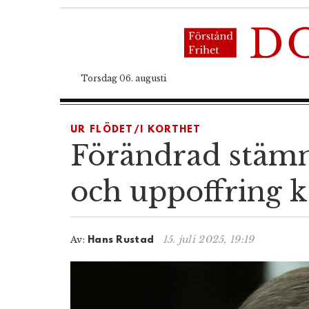
Torsdag 06. augusti
UR FLÖDET/I KORTHET
Förändrad stämnin
och uppoffring k
15. juli 2025, 19:19
Av:
Hans Rustad