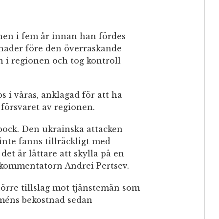
nen i fem år innan han fördes
ånader före den överraskande
n i regionen och tog kontroll
 i våras, anklagad för att ha
 försvaret av regionen.
bock. Den ukrainska attacken
inte fanns tillräckligt med
det är lättare att skylla på en
a kommentatorn Andrei Pertsev.
törre tillslag mot tjänstemän som
arméns bekostnad sedan