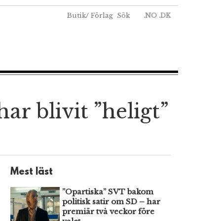
Butik
/
Förlag
Sök
.NO
.DK
r blivit ”heligt”
Mest läst
”Opartiska” SVT bakom
politisk satir om SD – har
premiär två veckor före