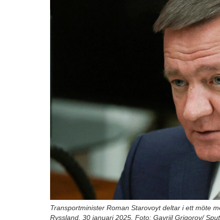
Transportminister Roman Starovoyt deltar i ett möte m
Ryssland, 30 januari 2025. Foto: Gavriil Grigorov/ Spu