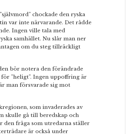
”självmord” chockade den ryska
tin var inte närvarande. Det rådde
de. Ingen ville tala med
 ryska samhället. Nu slår man ner
ntagen om du steg tillräckligt
rlden bör notera den förändrade
för ”heligt”. Ingen uppoffring är
 där man försvarade sig mot
skregionen, som invaderades av
 skulle gå till beredskap och
r den fråga som utredarna ställer
efterträdare är också under