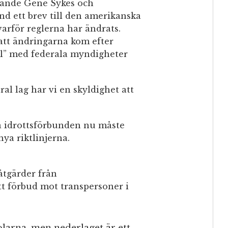
rande Gene Sykes och
nd ett brev till den amerikanska
varför reglerna har ändrats.
att ändringarna kom efter
al” med federala myndigheter
al lag har vi en skyldighet att
la idrottsförbunden nu måste
nya riktlinjerna.
åtgärder från
t förbud mot transpersoner i
olarna, men nederlaget är ett