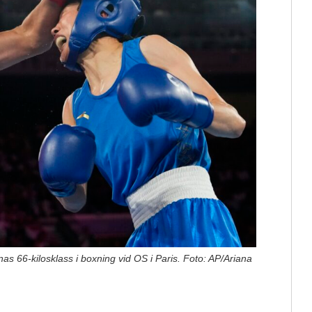
as 66-kilosklass i boxning vid OS i Paris. Foto: AP/Ariana