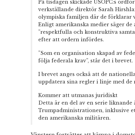
På tisdagen skickade USOPC:s ordfö
verkställande direktör Sarah Hirshla
olympiska familjen där de förklarar 
Enligt amerikanska medier säger de 
”respektfulla och konstruktiva samt
efter att ordern infördes.
”Som en organisation skapad av feder
följa federala krav”, står det i brevet.
I brevet anges också att de nationel
uppdatera sina regler i linje med de 
Kommer att utmanas juridiskt
Detta är en del av en serie liknande 
Trumpadministrationen, inklusive et
den amerikanska militären.
Vänstern fortsätter att kämpa i domst