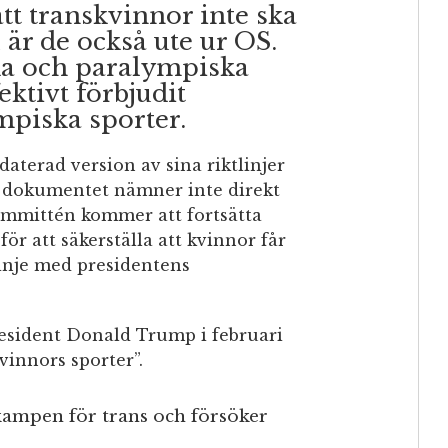
att transkvinnor inte ska
 är de också ute ur OS.
a och paralympiska
ktivt förbjudit
ympiska sporter.
terad version av sina riktlinjer
ga dokumentet nämner inte direkt
ommittén kommer att fortsätta
ör att säkerställa att kvinnor får
 linje med presidentens
esident Donald Trump i februari
vinnors sporter”.
kampen för trans och försöker