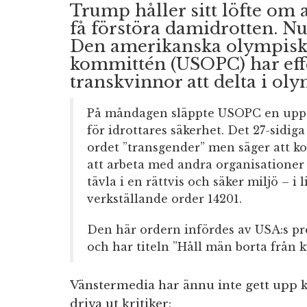
Trump håller sitt löfte om 
få förstöra damidrotten. Nu
Den amerikanska olympisk
kommittén (USOPC) har effe
transkvinnor att delta i ol
På måndagen släppte USOPC en uppda
för idrottares säkerhet. Det 27-sidi
ordet ”transgender” men säger att k
att arbeta med andra organisationer f
tävla i en rättvis och säker miljö – i
verkställande order 14201.
Den här ordern infördes av USA:s pr
och har titeln ”Håll män borta från k
Vänstermedia har ännu inte gett upp 
driva ut kritiker: