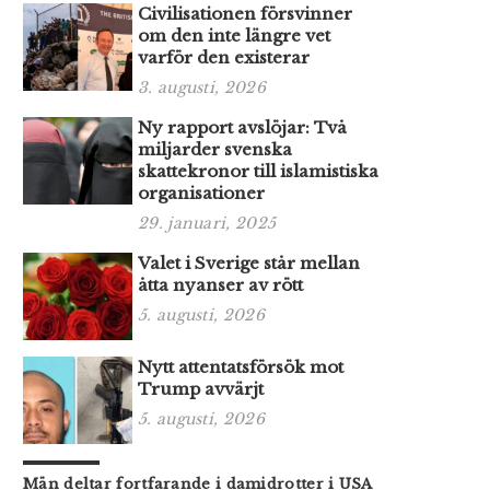
Civilisationen försvinner
om den inte längre vet
varför den existerar
3. augusti, 2026
Ny rapport avslöjar: Två
miljarder svenska
skattekronor till islamistiska
organisationer
29. januari, 2025
Valet i Sverige står mellan
åtta nyanser av rött
5. augusti, 2026
Nytt attentatsförsök mot
Trump avvärjt
5. augusti, 2026
Män deltar fortfarande i damidrotter i USA