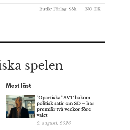
Butik
/
Förlag
Sök
.NO
.DK
iska spelen
Mest läst
”Opartiska” SVT bakom
politisk satir om SD – har
premiär två veckor före
valet
2. augusti, 2026