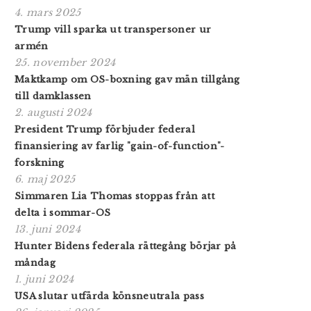
4. mars 2025
Trump vill sparka ut transpersoner ur
armén
25. november 2024
Maktkamp om OS-boxning gav män tillgång
till damklassen
2. augusti 2024
President Trump förbjuder federal
finansiering av farlig "gain-of-function"-
forskning
6. maj 2025
Simmaren Lia Thomas stoppas från att
delta i sommar-OS
13. juni 2024
Hunter Bidens federala rättegång börjar på
måndag
1. juni 2024
USA slutar utfärda könsneutrala pass