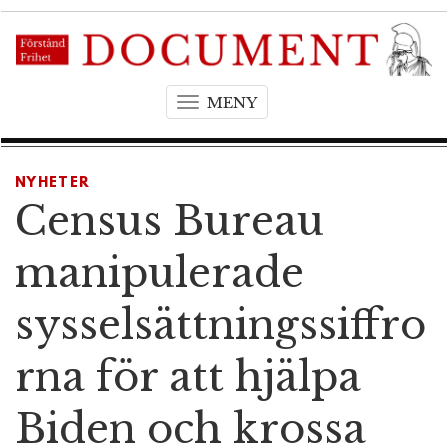
MENY
T
o
g
g
NYHETER
l
Census Bureau
e
n
manipulerade
a
v
sysselsättningssiffro
i
g
rna för att hjälpa
a
t
Biden och krossa
i
o