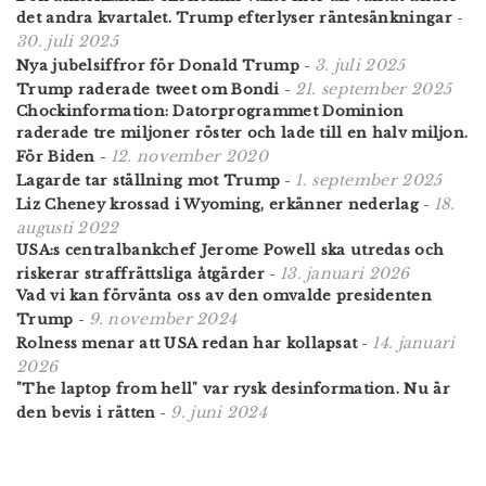
det andra kvartalet. Trump efterlyser räntesänkningar
-
30. juli 2025
3. juli 2025
Nya jubelsiffror för Donald Trump
-
21. september 2025
Trump raderade tweet om Bondi
-
Chockinformation: Datorprogrammet Dominion
raderade tre miljoner röster och lade till en halv miljon.
12. november 2020
För Biden
-
1. september 2025
Lagarde tar ställning mot Trump
-
18.
Liz Cheney krossad i Wyoming, erkänner nederlag
-
augusti 2022
USA:s centralbankchef Jerome Powell ska utredas och
13. januari 2026
riskerar straffrättsliga åtgärder
-
Vad vi kan förvänta oss av den omvalde presidenten
9. november 2024
Trump
-
14. januari
Rolness menar att USA redan har kollapsat
-
2026
"The laptop from hell" var rysk desinformation. Nu är
9. juni 2024
den bevis i rätten
-