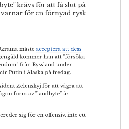
yte” krävs för att få slut på
 varnar för en förnyad rysk
 Ukraina måste
acceptera att dess
 gengäld kommer han att ”försöka
egendom” från Ryssland under
ir Putin i Alaska på fredag.
dent Zelenskyj för att vägra att
ågon form av ”landbyte” är
reder sig för en offensiv, inte ett