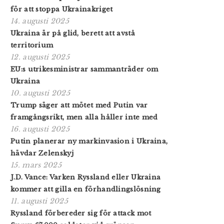
för att stoppa Ukrainakriget
14. augusti 2025
Ukraina är på glid, berett att avstå
territorium
12. augusti 2025
EU:s utrikesministrar sammanträder om
Ukraina
10. augusti 2025
Trump säger att mötet med Putin var
framgångsrikt, men alla håller inte med
16. augusti 2025
Putin planerar ny markinvasion i Ukraina,
hävdar Zelenskyj
15. mars 2025
J.D. Vance: Varken Ryssland eller Ukraina
kommer att gilla en förhandlingslösning
11. augusti 2025
Ryssland förbereder sig för attack mot