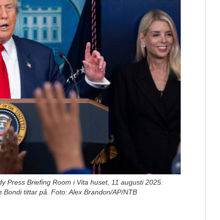
dy Press Briefing Room i Vita huset, 11 augusti 2025.
m Bondi tittar på. Foto: Alex Brandon/AP/NTB