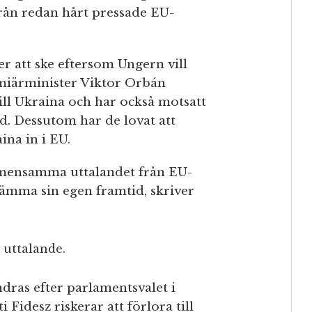
 från redan hårt pressade EU-
r att ske eftersom Ungern vill
miärminister Viktor Orbán
till Ukraina och har också motsatt
d. Dessutom har de lovat att
ina in i EU.
gemensamma uttalandet från EU-
ämma sin egen framtid, skriver
 uttalande.
ras efter parlamentsvalet i
 Fidesz riskerar att förlora till