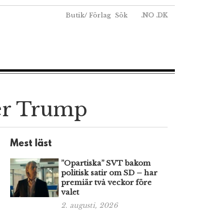
Butik
/
Förlag
Sök
.NO
.DK
ger Trump
Mest läst
”Opartiska” SVT bakom
politisk satir om SD – har
premiär två veckor före
valet
2. augusti, 2026