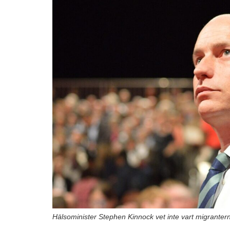
Hälsominister Stephen Kinnock vet inte vart migrante