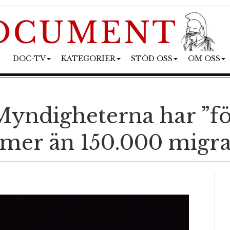
DOC-TV
KATEGORIER
STÖD OSS
OM OSS
Myndigheterna har ”fö
 mer än 150.000 migr