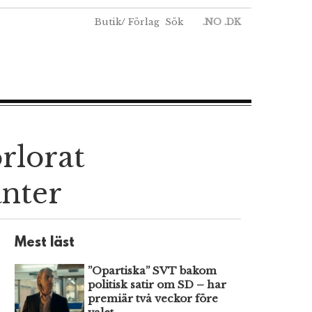
Butik
/
Förlag
Sök
.NO
.DK
rlorat
anter
Mest läst
”Opartiska” SVT bakom
politisk satir om SD – har
premiär två veckor före