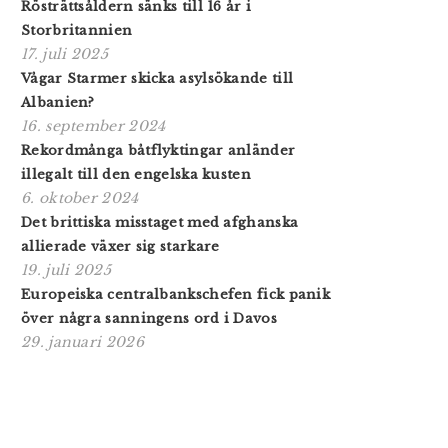
Rösträttsåldern sänks till 16 år i
Storbritannien
17. juli 2025
Vågar Starmer skicka asylsökande till
Albanien?
16. september 2024
Rekordmånga båtflyktingar anländer
illegalt till den engelska kusten
6. oktober 2024
Det brittiska misstaget med afghanska
allierade växer sig starkare
19. juli 2025
Europeiska centralbankschefen fick panik
över några sanningens ord i Davos
29. januari 2026