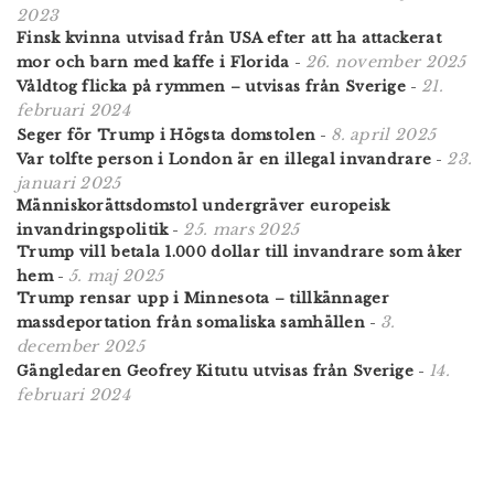
2023
Finsk kvinna utvisad från USA efter att ha attackerat
26. november 2025
mor och barn med kaffe i Florida
-
21.
Våldtog flicka på rymmen – utvisas från Sverige
-
februari 2024
8. april 2025
Seger för Trump i Högsta domstolen
-
23.
Var tolfte person i London är en illegal invandrare
-
januari 2025
Människorättsdomstol undergräver europeisk
25. mars 2025
invandringspolitik
-
Trump vill betala 1.000 dollar till invandrare som åker
5. maj 2025
hem
-
Trump rensar upp i Minnesota – tillkännager
3.
massdeportation från somaliska samhällen
-
december 2025
14.
Gängledaren Geofrey Kitutu utvisas från Sverige
-
februari 2024