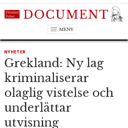
MENY
T
o
g
g
NYHETER
l
Grekland: Ny lag
e
n
kriminaliserar
a
v
olaglig vistelse och
i
g
underlättar
a
t
utvisning
i
o