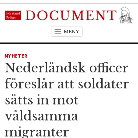
MENY
T
o
g
g
NYHETER
l
Nederländsk officer
e
n
föreslår att soldater
a
v
sätts in mot
i
g
våldsamma
a
t
migranter
i
o