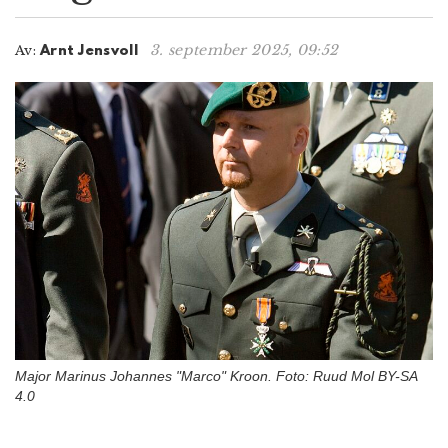
n
3. september 2025, 09:52
Av:
Arnt Jensvoll
Major Marinus Johannes "Marco" Kroon. Foto: Ruud Mol BY-SA
4.0