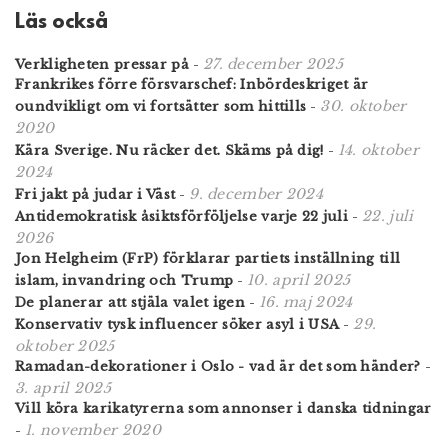
Läs också
27. december 2025
Verkligheten pressar på
-
Frankrikes förre försvarschef: Inbördeskriget är
30. oktober
oundvikligt om vi fortsätter som hittills
-
2020
14. oktober
Kära Sverige. Nu räcker det. Skäms på dig!
-
2024
9. december 2024
Fri jakt på judar i Väst
-
22. juli
Antidemokratisk åsiktsförföljelse varje 22 juli
-
2026
Jon Helgheim (FrP) förklarar partiets inställning till
10. april 2025
islam, invandring och Trump
-
16. maj 2024
De planerar att stjäla valet igen
-
29.
Konservativ tysk influencer söker asyl i USA
-
oktober 2025
Ramadan-dekorationer i Oslo - vad är det som händer?
-
3. april 2025
Vill köra karikatyrerna som annonser i danska tidningar
1. november 2020
-