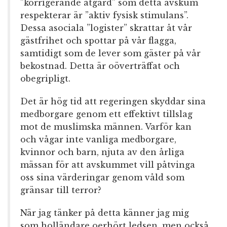
”korrigerande åtgärd” som detta avskum
respekterar är ”aktiv fysisk stimulans”.
Dessa asociala ”logister” skrattar åt vår
gästfrihet och spottar på vår flagga,
samtidigt som de lever som gäster på vår
bekostnad. Detta är oöverträffat och
obegripligt.
Det är hög tid att regeringen skyddar sina
medborgare genom ett effektivt tillslag
mot de muslimska männen. Varför kan
och vågar inte vanliga medborgare,
kvinnor och barn, njuta av den årliga
mässan för att avskummet vill påtvinga
oss sina värderingar genom våld som
gränsar till terror?
När jag tänker på detta känner jag mig
som holländare oerhört ledsen, men också