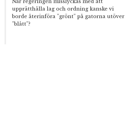
När regeringen misslyckas med att
upprätthålla lag och ordning kanske vi
borde återinföra ”grönt” på gatorna utöver
”blått”?